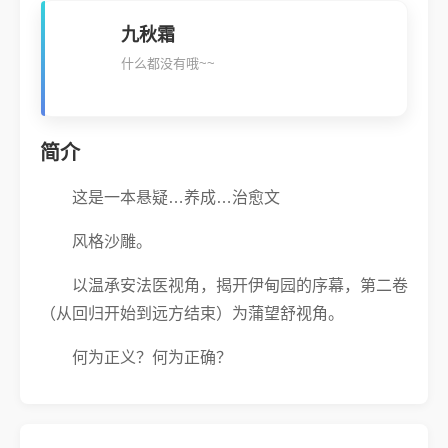
九秋霜
什么都没有哦~~
简介
这是一本悬疑…养成…治愈文
风格沙雕。
以温承安法医视角，揭开伊甸园的序幕，第二卷
（从回归开始到远方结束）为蒲望舒视角。
何为正义？何为正确？
其实我们每个人心中，都有一座想逃离的伊甸
园。