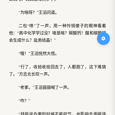
“为啥呀？”王滔问道。
二包“啧”了一声，用一种怜悯傻子的眼神看着
他：“高中化学学过没？墙是啥？碳酸钙！酸和碳酸钙
会生成什么？盐类结晶！”
“哦！”王滔恍然大悟。
“行了，收拾收拾回去了，人都跑了，这下难搞
了。”方志北长叹一声。
“老爹。”王滔弱弱喊了一声。
“咋？”
“钱局说办案的时候不能叹气，会影响负面磁场