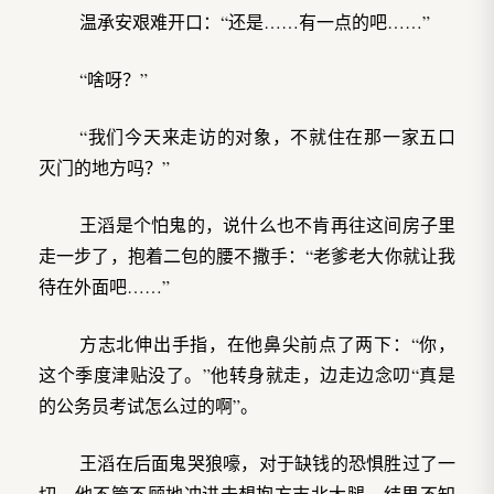
温承安艰难开口：“还是……有一点的吧……”
“啥呀？”
“我们今天来走访的对象，不就住在那一家五口
灭门的地方吗？”
王滔是个怕鬼的，说什么也不肯再往这间房子里
走一步了，抱着二包的腰不撒手：“老爹老大你就让我
待在外面吧……”
方志北伸出手指，在他鼻尖前点了两下：“你，
这个季度津贴没了。”他转身就走，边走边念叨“真是
的公务员考试怎么过的啊”。
王滔在后面鬼哭狼嚎，对于缺钱的恐惧胜过了一
切，他不管不顾地冲进去想抱方志北大腿，结果不知