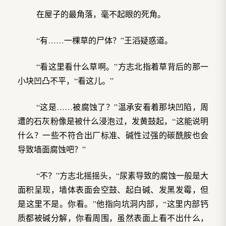
在屋子的最角落，毫不起眼的死角。
“有……一棵草的尸体？”王滔疑惑道。
“看这里看什么草啊。”方志北指着草背后的那一
小块凹凸不平，“看这儿。”
“这是……被腐蚀了？”温承安看着那块凹陷，周
遭的石灰粉像是被什么浸泡过，发黄鼓起，“这能说明
什么？一些不符合出厂标准、碱性过强的碳酰胺也会
导致墙面腐蚀吧？”
“不？”方志北摇摇头，“尿素导致的腐蚀一般是大
面积呈现，墙体表面会空鼓、起白碱、发黑发霉，但
是这里不是。你看。”他指向坑洞内部，“这里内部钙
质都被碱分解，你看周围，虽然表面上看不出什么，