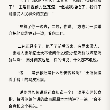
了！”王滔目视前方坚定道，“但被我拒绝了，我们不
能接受人民群众的东西！”
“唉算了你一边去，二包，你说。”方志北一脸嫌
弃把他脑袋拨到一边，看向二包。
二包正经多了，他问了前后五家，有两家没人，
一家老人家年纪太大不管问什么都说“是海鲜味啊是海
鲜味啊”，另外两家也是一样的情况，什么都不敢说。
“这……是邪教还是什么恐怖传说啊？”王滔抚摸
着手臂上的鸡皮疙瘩。
“说到恐怖传说我还真知道一个！”温承安竖起食
指，将沉泠给他讲的故事原原本本地讲了一遍，“会不
会真和这个有关。”