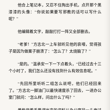
他合上笔记本，又忍不住掏出手机，点开那个黑
漆漆的头像：“你说如果要写邪教的话可以写什么
呢？”
他编辑着文字，敲敲打打一阵又全部删去。
“老爹！”方志北一上车就听见他的哀嚎，觉得孩
子是因为做案子崩溃了：“怎么了？太烧脑了？”
“是的。”温承安一下一下点着头，“已经过去十三
个小时了，我们怎么还没有找到什么有效信息呢。”
“先回所里听听二组怎么说吧，他们已经回来
了。”方志北一脚油门以最快速度杀了回去，一进办公
室门就问：“怎么样，问出什么了吗？”
黄楷举着手里调出来的资料从办公室另一头奔过