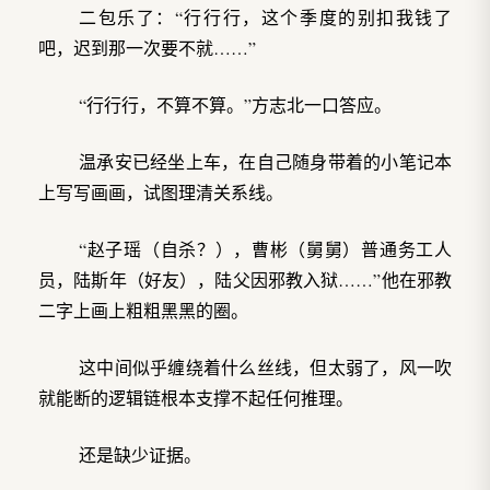
二包乐了：“行行行，这个季度的别扣我钱了
吧，迟到那一次要不就……”
“行行行，不算不算。”方志北一口答应。
温承安已经坐上车，在自己随身带着的小笔记本
上写写画画，试图理清关系线。
“赵子瑶（自杀？），曹彬（舅舅）普通务工人
员，陆斯年（好友），陆父因邪教入狱……”他在邪教
二字上画上粗粗黑黑的圈。
这中间似乎缠绕着什么丝线，但太弱了，风一吹
就能断的逻辑链根本支撑不起任何推理。
还是缺少证据。