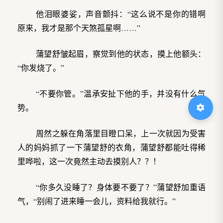
他泪眼婆娑，声音颤抖：“这么说不是你的错啊
原来，我才是那个天煞孤星啊……”
蒲望舒皱起眉，察觉到他的状态，摸上他额头：
“你发烧了。”
“不要你管。”温承安扯下他的手，并没有什么气
势。
周然之躲在角落里目瞪口呆，上一次就因为受害
人的妈妈抓了一下蒲望舒的衣角，蒲望舒都能吐得稀
里哗啦，这一次竟然主动去摸别人？？！
“你多久没睡了？身体要不要了？”蒲望舒加重语
气，“别闹了进来睡一会儿，资料给我就行。”