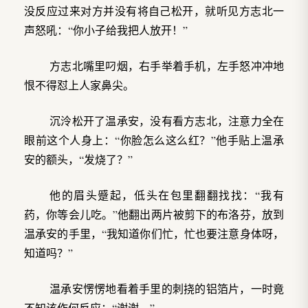
没反应过来对方并没有将自己松开，就听见方志北一
声怒吼：“你小子给我把人放开！”
方志北嘴里叼烟，右手举着手机，左手怒冲冲地
恨不得怼上人家鼻尖。
沉泠松开了温承安，没有看方志北，注意力全在
眼前这个人身上：“你脸怎么这么红？”他手贴上温承
安的额头，“发烧了？”
他的眉头蹙起，低头在包里翻翻找找：“我有
药，你等会儿吃。”他翻出两片被剪下的布洛芬，放到
温承安的手里，“我知道你们忙，忙也要注意身体呀，
知道吗？”
温承安愣愣地看着手里的刺挠的铝箔片，一时竟
不知该作何反应：“谢谢。”