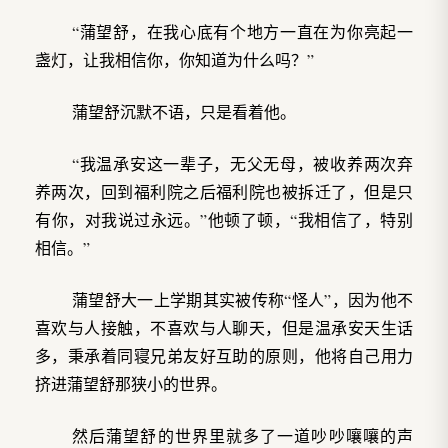
“蒲望舒，在我心底有个地方一直在为你亮起一
盏灯，让我相信你，你知道为什么吗？”
蒲望舒沉默不语，只是看着他。
“我温承安这一辈子，无父无母，被收养两次弃
养两次，回到福利院之后福利院也被拆迁了，但是只
有你，对我说过永远。”他顿了顿，“我相信了，特别
相信。”
蒲望舒大一上学期其实被传称“怪人”，因为他不
喜欢与人接触，不喜欢与人聊天，但是温承安天生话
多，秉承着同寝兄弟友好互助的原则，他将自己用力
挤进蒲望舒那狭小的世界。
然后蒲望舒的世界里就多了一道吵吵嚷嚷的声