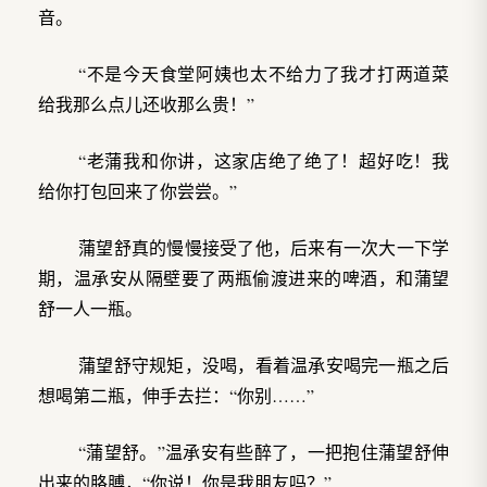
音。
“不是今天食堂阿姨也太不给力了我才打两道菜
给我那么点儿还收那么贵！”
“老蒲我和你讲，这家店绝了绝了！超好吃！我
给你打包回来了你尝尝。”
蒲望舒真的慢慢接受了他，后来有一次大一下学
期，温承安从隔壁要了两瓶偷渡进来的啤酒，和蒲望
舒一人一瓶。
蒲望舒守规矩，没喝，看着温承安喝完一瓶之后
想喝第二瓶，伸手去拦：“你别……”
“蒲望舒。”温承安有些醉了，一把抱住蒲望舒伸
出来的胳膊，“你说！你是我朋友吗？”