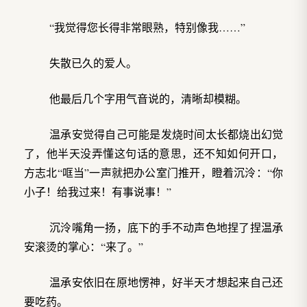
“我觉得您长得非常眼熟，特别像我……”
失散已久的爱人。
他最后几个字用气音说的，清晰却模糊。
温承安觉得自己可能是发烧时间太长都烧出幻觉
了，他半天没弄懂这句话的意思，还不知如何开口，
方志北“哐当”一声就把办公室门推开，瞪着沉泠：“你
小子！给我过来！有事说事！”
沉泠嘴角一扬，底下的手不动声色地捏了捏温承
安滚烫的掌心：“来了。”
温承安依旧在原地愣神，好半天才想起来自己还
要吃药。