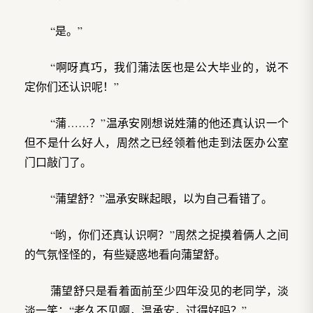
“是。”
“啊呀真巧，我们蒲法医也是公大毕业的，说不
定你们还认识呢！”
“蒲……？”温承安刚想说姓蒲的他还真认识一个
但不是什么好人，周然之已经领着他走到法医办公室
门口敲门了。
“蒲望舒？”温承安眯起眼，以为自己看错了。
“哟，你们还真认识啊？”周然之捉摸着俩人之间
的气氛怪怪的，有些疑惑地看向蒲望舒。
蒲望舒只是看着面前至少四年没见的老同学，淡
淡一笑：“老久不见啊，温承安，过得好吗？”