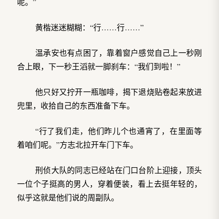
呢。”
黄楷迷迷糊糊：“行……行……”
温承安也有点困了，靠着窗户感觉自己上一秒刚
合上眼，下一秒王滔就一脚刹车：“我们到啦！”
他只好又拧开一瓶咖啡，揭下退烧贴卷起来放进
兜里，收拾自己的东西准备下车。
“行了我们走，他们昨儿个也通宵了，在里面等
着咱们呢。”方志北拉开车门下车。
刑侦大队的同志已经站在门口台阶上迎接，顶头
一位个子挺高的男人，穿着便装，看上去挺年轻的，
似乎这就是他们说的周副队。