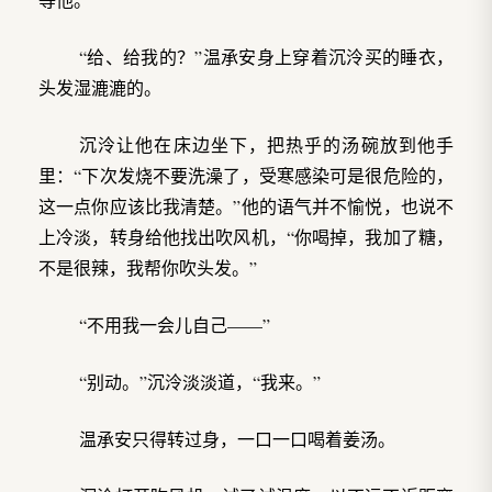
“给、给我的？”温承安身上穿着沉泠买的睡衣，
头发湿漉漉的。
沉泠让他在床边坐下，把热乎的汤碗放到他手
里：“下次发烧不要洗澡了，受寒感染可是很危险的，
这一点你应该比我清楚。”他的语气并不愉悦，也说不
上冷淡，转身给他找出吹风机，“你喝掉，我加了糖，
不是很辣，我帮你吹头发。”
“不用我一会儿自己——”
“别动。”沉泠淡淡道，“我来。”
温承安只得转过身，一口一口喝着姜汤。