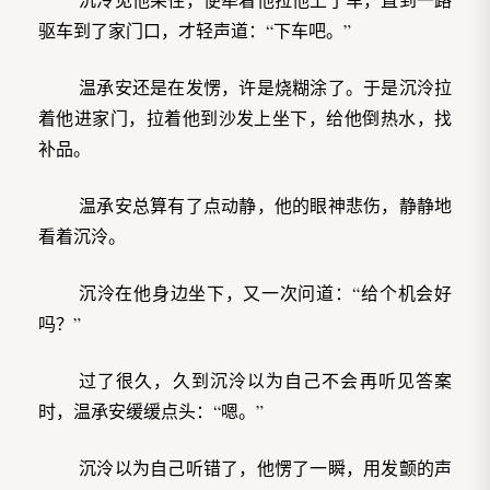
驱车到了家门口，才轻声道：“下车吧。”
温承安还是在发愣，许是烧糊涂了。于是沉泠拉
着他进家门，拉着他到沙发上坐下，给他倒热水，找
补品。
温承安总算有了点动静，他的眼神悲伤，静静地
看着沉泠。
沉泠在他身边坐下，又一次问道：“给个机会好
吗？”
过了很久，久到沉泠以为自己不会再听见答案
时，温承安缓缓点头：“嗯。”
沉泠以为自己听错了，他愣了一瞬，用发颤的声