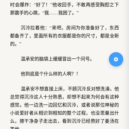
时会爆炸：“好了！”他收回手，不敢再感受胸腔之下
那震手的心跳，“我……我困了。”
沉泠拉着他：“来吧，房间为你准备好了，东西
都备齐了，里面所有的衣服都是你的尺寸，都是全新
的。”
温承安的脑袋上缓缓冒出一个问号。
他到底是个什么样的人啊？！
温承安不想直接上床，不顾沉泠反对想洗澡，他
总觉得沉泠这人十分熟悉，却想不起来为何会有这种
感觉。他一边洗一边回忆和沉泠，或者说那位神秘的
小说爱好者从相识到相知的整个过程，也没思量出什
么，擦干净身子走出去，看到沉泠已经熬好了姜汤在
等他。