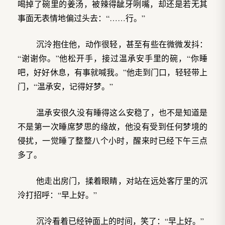
喝掉了碗里的姜汤，被辣得龇牙咧嘴，却还是若无其
事面无表情地偏过头去：“……行。”
沉泠抱住他，动作很轻，甚至有些在微微发抖：
“谢谢你。”他松开手，接过温承安手里的碗，“你睡
吧，好好休息，有事就喊我。”他走到门口，轻轻带上
门，“温承安，记得好梦。”
温承安很久没有睡得这么安稳了，也不是知道是
不是第一次睡席梦思的缘故，他没有受到任何梦境的
侵扰，一觉睡了整整八个小时，醒来时已经下午三点
多了。
他走出房门，揉着眼睛，对站在远处客厅里的沉
泠打招呼：“早上好。”
沉泠看着已经钟面上的时间，笑了：“早上好。”