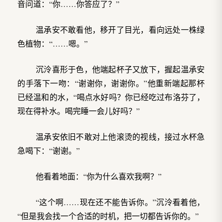
音问道：“你……你答应了？”
温承安不敢看他，移开了目光，看向远处一株绿
色植物：“……嗯。”
沉泠喜形于色，他端起杯子又放下，握起温承安
的手落下一吻：“谢谢你，谢谢你。”他重新端起那杯
已经温和的水，“喝点水好吗？你已经吃过布洛芬了，
现在得补水。喝完睡一会儿好吗？”
温承安依旧不敢对上他滚烫的视线，接过水杯急
急喝下：“谢谢。”
他看着地面：“你为什么喜欢我啊？”
“这个啊……现在还不能告诉你。”沉泠看着他，
“但是我会找一个合适的时机，把一切都告诉你的。”