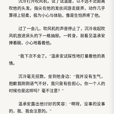
沉泠打开吹风机，试了试温度，以不远不近距离
吹他的头发。指尖在他的发丝间游走拨弄，动作几乎
算得上轻柔，极为小心与体贴，像是生怕弄疼了他。
过了一会儿，吹风机的声音停止了，沉泠收起吹
风机放进床头的下一格抽屉。一转身，就看见温承安
捧着碗，小心地看着他。
“我下次不会了。”温承安试探性地打量着他的表
情。
沉泠毫无招数，坐到他身边：“我并没有生气，
抱歉我刚刚语气不好，我只是有些担心。你一个人的
时候也是这样吗？毫不注意？”
温承安露出他讨好的笑容：“啊呀，没事的没事
的，我、我会注意的。”