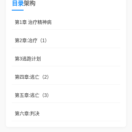
目录
架构
林默然X陈愿安
第1章 治疗精神病
第2章:冶疗（1）
第3逃跑计划
第四章:逃亡（2）
第五章:逃亡（3）
第六章:判决