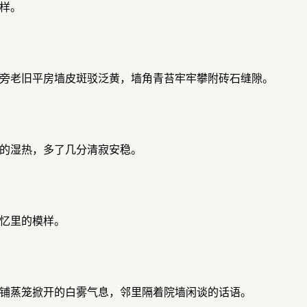
样。
旁老旧平房墙皮斑驳泛黄，墙角青苔牢牢攀附砖石缝隙。
的湿热，多了几分清寂安稳。
忆里的模样。
铺蒸笼掀开的白雾气息，邻里隔着院墙闲谈的话语。