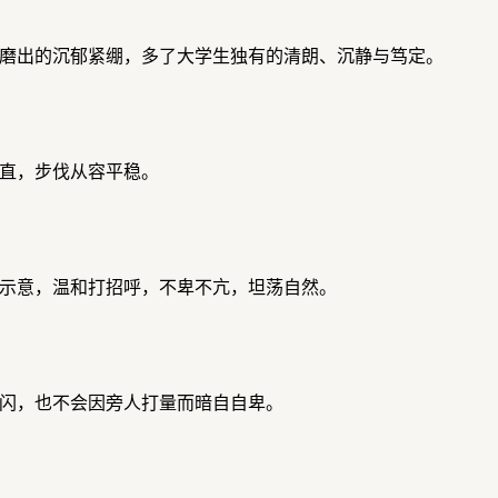
磨出的沉郁紧绷，多了大学生独有的清朗、沉静与笃定。
直，步伐从容平稳。
示意，温和打招呼，不卑不亢，坦荡自然。
闪，也不会因旁人打量而暗自自卑。