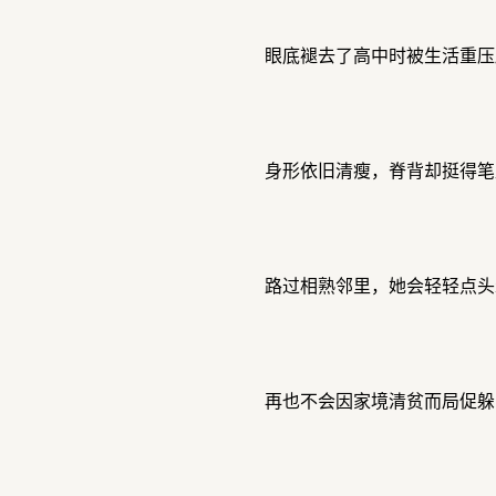
眼底褪去了高中时被生活重压
身形依旧清瘦，脊背却挺得笔
路过相熟邻里，她会轻轻点头
再也不会因家境清贫而局促躲