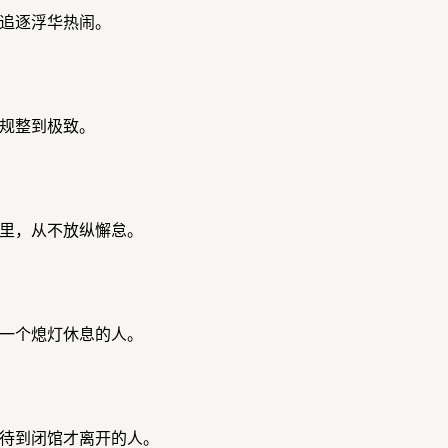
追逐浮华热闹。
规整到极致。
里，从不放纵懈怠。
一个熄灯休息的人。
待到闭馆才离开的人。