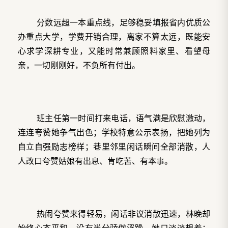
分数远超一本重点线，足够稳妥填报省内优质公
办重点大学，学费开销合理，离家不算太远，既能安
心求学深耕专业，又能时常兼顾照料家里、看望母
亲，一切刚刚好，不负所有付出。
班主任第一时间打来电话，语气满是欣慰激动，
连连夸赞她争气出色；学校特意公示表扬，把她列为
自立自强励志榜样；巷里邻里闲话瞬间全部消散，人
人改口夸赞姑娘有出息、肯吃苦、有本事。
热闹夸赞来得轻易，闲话非议消散迅速，林晚却
始终心态平和，没有半分骄傲浮躁。她只淡淡想着：