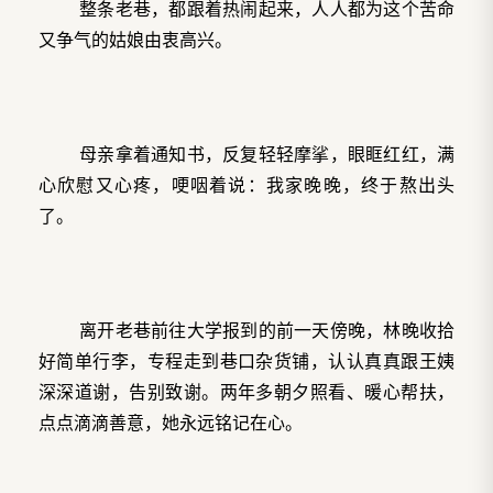
整条老巷，都跟着热闹起来，人人都为这个苦命
又争气的姑娘由衷高兴。
母亲拿着通知书，反复轻轻摩挲，眼眶红红，满
心欣慰又心疼，哽咽着说：我家晚晚，终于熬出头
了。
离开老巷前往大学报到的前一天傍晚，林晚收拾
好简单行李，专程走到巷口杂货铺，认认真真跟王姨
深深道谢，告别致谢。两年多朝夕照看、暖心帮扶，
点点滴滴善意，她永远铭记在心。