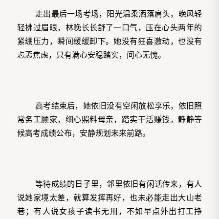
走出最后一场考场，阳光温柔洒落肩头，晚风轻
轻拂过眉眼，林晚长长舒了一口气，压在心头两年的
紧绷压力，瞬间缓缓卸下。她没有狂喜激动，也没有
忐忑焦虑，只有满心安稳踏实，问心无愧。
高考结束后，她依旧没有空闲放松享乐，依旧照
常务工顾家，细心照料母亲，踏实干活赚钱，静静等
候高考成绩公布，安静规划未来前路。
等待成绩的日子里，邻里依旧有闲话传来，有人
说她家境太差，就算发挥再好，也未必能走出大山老
巷；有人说女孩子读书无用，不如早点外出打工挣