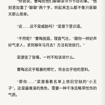
“你就说，曹晦找他们聊聊读书节节目的事。”他
刻意加重了“聊聊”两个字，听起来怎么都不像只是聊
天那么简单。
“这……这不是威胁吗？”梁澈下意识道。
“不然呢？”曹晦挑眉，理直气壮，“跟你一样好声
好气求人，求到猴年马月去？方法有效就行。”
梁澈张了张嘴，一时不知该说什么。
曹晦这近乎粗暴的帮忙，完全出乎他的意料。
“那你……”梁澈看着名单上依旧空缺的“小王
子”，这是最难演的角色，需要一种干净且略带忧伤的
气质。