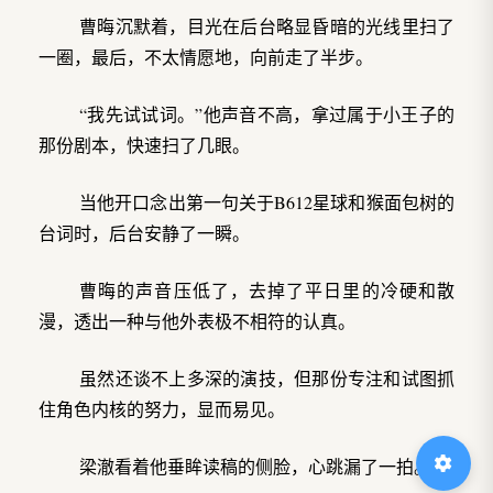
曹晦沉默着，目光在后台略显昏暗的光线里扫了
一圈，最后，不太情愿地，向前走了半步。
“我先试试词。”他声音不高，拿过属于小王子的
那份剧本，快速扫了几眼。
当他开口念出第一句关于B612星球和猴面包树的
台词时，后台安静了一瞬。
曹晦的声音压低了，去掉了平日里的冷硬和散
漫，透出一种与他外表极不相符的认真。
虽然还谈不上多深的演技，但那份专注和试图抓
住角色内核的努力，显而易见。
梁澈看着他垂眸读稿的侧脸，心跳漏了一拍。