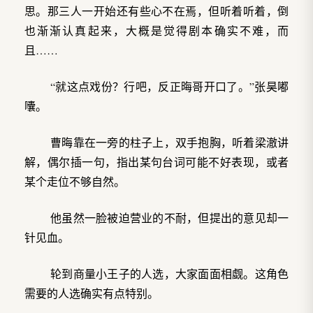
思。那三人一开始还有些心不在焉，但听着听着，倒
也渐渐认真起来，大概是觉得剧本确实不难，而
且……
“就这点戏份？行吧，反正晦哥开口了。”张昊嘟
囔。
曹晦靠在一旁的柱子上，双手抱胸，听着梁澈讲
解，偶尔插一句，指出某句台词可能不好表现，或者
某个走位不够自然。
他虽然一脸被迫营业的不耐，但提出的意见却一
针见血。
轮到商量小王子的人选，大家面面相觑。这角色
需要的人选确实有点特别。