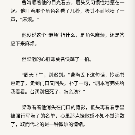
曹晦顺着他的目光看去，眉头又习惯性地蹙在一
起。他盯着那个角色名看了几秒，极其不耐地啧了一
声，“麻烦。”
他没说这个“麻烦”指什么，是角色麻烦，还是答
应下来麻烦。
但梁澈的心脏却莫名快跳了一拍。
“周天下午，别迟到。”曹晦丢下这句话，拎起书
包走了，走到门口又回头，补了一句，“剧本写完先给
我看看。台词别扭死了，怎么演？”
梁澈看着他消失在门口的背影，低头再看看手里
被强行写满了的名单，心里那点挫败感不知不觉消散
了，取而代之的是一种微妙的情绪。