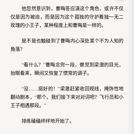
他忽然意识到，曹晦答应演这个角色，或许不仅
仅是因为被迫，而是因为这个孤独的守护着独一无二
玫瑰的小王子，某种程度上和曹晦是一样的。
是不是也触碰到了曹晦内心深处某个不为人知的
角落？
“看什么？”曹晦念完一段，察觉到梁澈的目光，
抬眼看来，瞬间又恢复了惯常的调子。
“没……挺好的！”梁澈赶紧收回视线，掩饰性地
翻动剧本，“那个，我们接下来对对词吧？飞行员和小
王子相遇那段。”
排练磕磕绊绊地开始了。