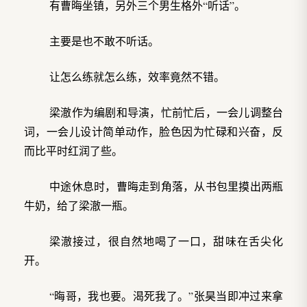
有曹晦坐镇，另外三个男生格外“听话”。
主要是也不敢不听话。
让怎么练就怎么练，效率竟然不错。
梁澈作为编剧和导演，忙前忙后，一会儿调整台
词，一会儿设计简单动作，脸色因为忙碌和兴奋，反
而比平时红润了些。
中途休息时，曹晦走到角落，从书包里摸出两瓶
牛奶，给了梁澈一瓶。
梁澈接过，很自然地喝了一口，甜味在舌尖化
开。
“晦哥，我也要。渴死我了。”张昊当即冲过来拿