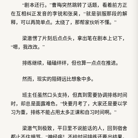
“剧本还行。”曹晦突然跳转了话题，看着前方正
在互相纠正发音的李锐和张昊，“就是驯服那段的解
释，可以再简单点。太绕了，那帮家伙听不懂。”
梁澈愣了片刻后点点头，拿出笔在剧本上记下，
“嗯，我改改。”
排练继续，磕磕绊绊，但也算一点点在推进。
然而，现实的阻碍远比想象中多。
班主任虽然口头支持，但真到需要协调排练时间
时，却总是面露难色，“快要月考了，大家还是要以学
习为重，排练不能占用太多正课和自习时间啊。”
梁澈气到极致，平日里不说脏话的人，回到宿舍
都止不住暗骂，“神经病！不给时间排练还要出结果，