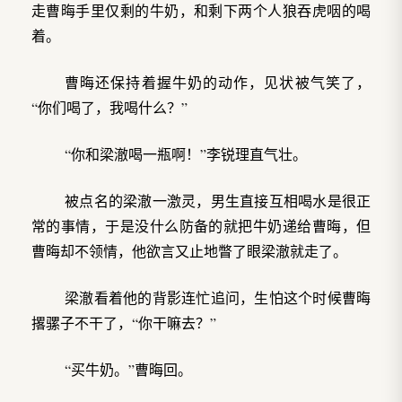
走曹晦手里仅剩的牛奶，和剩下两个人狼吞虎咽的喝
着。
曹晦还保持着握牛奶的动作，见状被气笑了，
“你们喝了，我喝什么？”
“你和梁澈喝一瓶啊！”李锐理直气壮。
被点名的梁澈一激灵，男生直接互相喝水是很正
常的事情，于是没什么防备的就把牛奶递给曹晦，但
曹晦却不领情，他欲言又止地瞥了眼梁澈就走了。
梁澈看着他的背影连忙追问，生怕这个时候曹晦
撂骡子不干了，“你干嘛去？”
“买牛奶。”曹晦回。