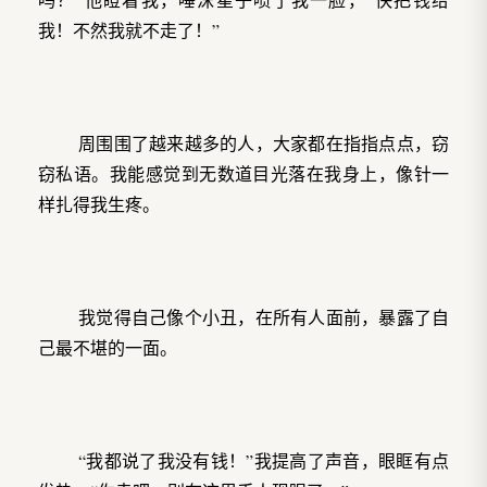
我！不然我就不走了！”
周围围了越来越多的人，大家都在指指点点，窃
窃私语。我能感觉到无数道目光落在我身上，像针一
样扎得我生疼。
我觉得自己像个小丑，在所有人面前，暴露了自
己最不堪的一面。
“我都说了我没有钱！”我提高了声音，眼眶有点