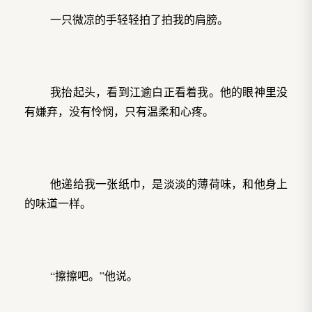
一只微凉的手轻轻拍了拍我的肩膀。
我抬起头，看到江逾白正看着我。他的眼神里没
有嫌弃，没有怜悯，只有温柔和心疼。
他递给我一张纸巾，是淡淡的薄荷味，和他身上
的味道一样。
“擦擦吧。”他说。