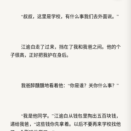
“叔叔，这里是学校，有什么事我们去外面说。”
江逾白走了过来，挡在了我和我爸之间。他的个
子很高，正好把我护在身后。
我爸醉醺醺地看着他：“你是谁？关你什么事？”
“我是他同学。”江逾白从钱包里掏出五百块钱，
递给我爸，“这些钱你先拿着。以后不要再来学校找他