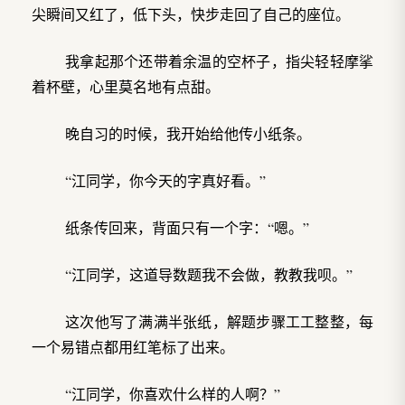
尖瞬间又红了，低下头，快步走回了自己的座位。
我拿起那个还带着余温的空杯子，指尖轻轻摩挲
着杯壁，心里莫名地有点甜。
晚自习的时候，我开始给他传小纸条。
“江同学，你今天的字真好看。”
纸条传回来，背面只有一个字：“嗯。”
“江同学，这道导数题我不会做，教教我呗。”
这次他写了满满半张纸，解题步骤工工整整，每
一个易错点都用红笔标了出来。
“江同学，你喜欢什么样的人啊？”