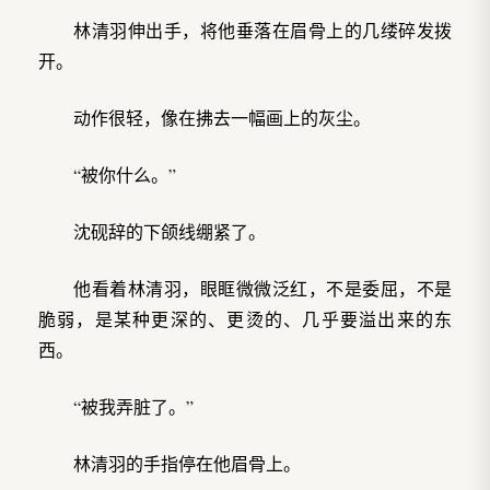
林清羽伸出手，将他垂落在眉骨上的几缕碎发拨
开。
动作很轻，像在拂去一幅画上的灰尘。
“被你什么。”
沈砚辞的下颌线绷紧了。
他看着林清羽，眼眶微微泛红，不是委屈，不是
脆弱，是某种更深的、更烫的、几乎要溢出来的东
西。
“被我弄脏了。”
林清羽的手指停在他眉骨上。