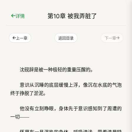
第10章 被我弄脏了
详情
上一章
下一章
返回目录
沈砚辞是被一种极轻的重量压醒的。
意识从沉睡的底层缓慢上浮，像沉在水底的气泡
终于挣脱了淤泥。
他没有立刻睁眼，身体先于意识感知到了周遭的
一切——
怀里有一具温热的身体，呼吸清浅，带着清晨特