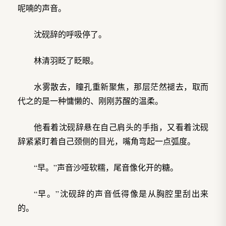
呢喃的声音。
沈砚辞的呼吸停了。
林清羽眨了眨眼。
水雾散去，瞳孔重新聚焦，那层茫然褪去，取而
代之的是一种慵懒的、刚刚苏醒的温柔。
他看着沈砚辞悬在自己肩头的手指，又看着沈砚
辞紧紧盯着自己颈侧的目光，嘴角弯起一点弧度。
“早。”声音沙哑软糯，尾音像化开的糖。
“早。”沈砚辞的声音低得像是从胸腔里刮出来
的。