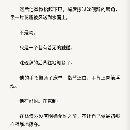
然后他微微抬起下巴，嘴唇擦过沈砚辞的唇角，
像一片花瓣被风送到水面上。
不是吻。
只是一个若有若无的触碰。
沈砚辞的后背猛地绷紧了。
他的手指攥紧了床单，指节泛白，手背上青筋浮
现。
他在忍耐。在克制。
在林清羽没有明确允许之前，不让自己像最初那
样粗暴地掠夺。