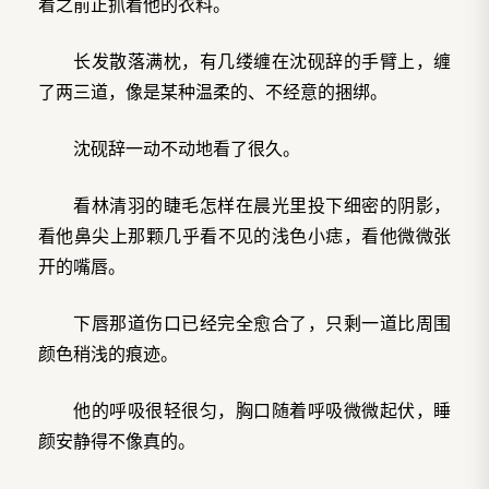
着之前正抓着他的衣料。
长发散落满枕，有几缕缠在沈砚辞的手臂上，缠
了两三道，像是某种温柔的、不经意的捆绑。
沈砚辞一动不动地看了很久。
看林清羽的睫毛怎样在晨光里投下细密的阴影，
看他鼻尖上那颗几乎看不见的浅色小痣，看他微微张
开的嘴唇。
下唇那道伤口已经完全愈合了，只剩一道比周围
颜色稍浅的痕迹。
他的呼吸很轻很匀，胸口随着呼吸微微起伏，睡
颜安静得不像真的。