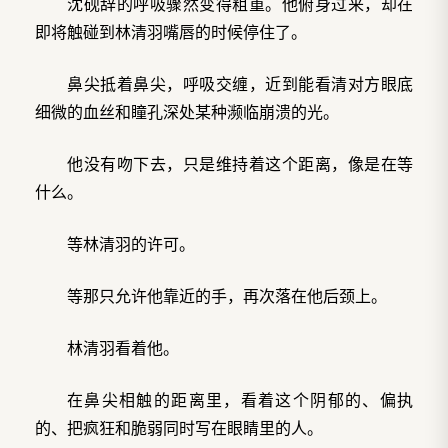
沈砚辞的呼吸骤然变得粗重。他俯身过来，却在
即将触碰到林清羽嘴唇的时候停住了。
鼻尖抵着鼻尖，呼吸交缠，近到能看清对方眼底
细微的血丝和瞳孔深处某种濒临崩溃的光。
他没有吻下去，只是维持着这个距离，像是在等
什么。
等林清羽的许可。
等那只允许他靠近的手，再次落在他后颈上。
林清羽看着他。
在鼻尖相触的距离里，看着这个阴郁的、偏执
的、把疯狂和脆弱同时写在眼睛里的人。