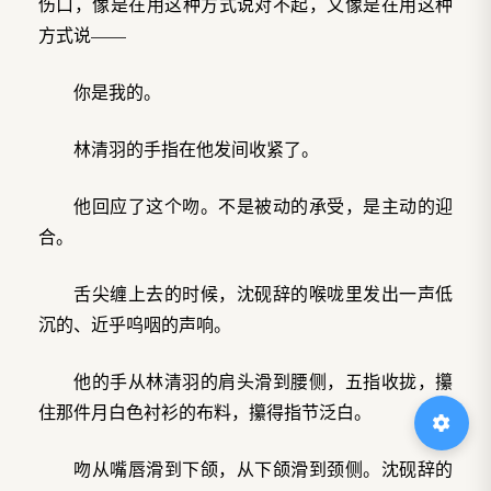
伤口，像是在用这种方式说对不起，又像是在用这种
方式说——
你是我的。
林清羽的手指在他发间收紧了。
他回应了这个吻。不是被动的承受，是主动的迎
合。
舌尖缠上去的时候，沈砚辞的喉咙里发出一声低
沉的、近乎呜咽的声响。
他的手从林清羽的肩头滑到腰侧，五指收拢，攥
住那件月白色衬衫的布料，攥得指节泛白。
吻从嘴唇滑到下颌，从下颌滑到颈侧。沈砚辞的