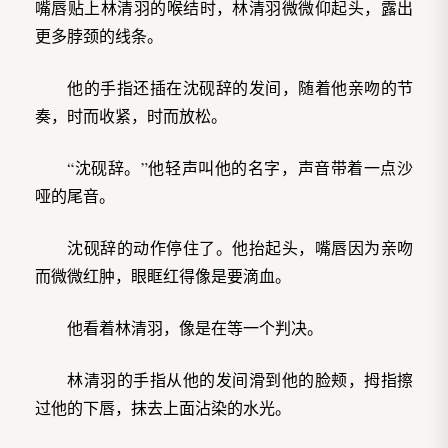
嘴唇贴上林清羽的喉结时，林清羽微微仰起头，露出
更多脖颈的线条。
他的手指还插在沈砚辞的发间，随着他亲吻的节
奏，时而收紧，时而放松。
“沈砚辞。”他轻声叫他的名字，声音带着一点沙
哑的尾音。
沈砚辞的动作停住了。他抬起头，嘴唇因为亲吻
而微微红肿，眼眶红得像是要滴血。
他看着林清羽，像是在等一个判决。
林清羽的手指从他的发间滑到他的脸颊，拇指擦
过他的下唇，抹去上面沾染的水光。