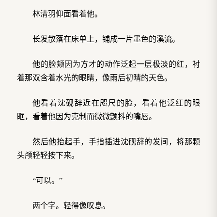
林清羽仰面看着他。
长发散落在床单上，铺成一片墨色的溪流。
他的脸颊因为方才的动作泛起一层极淡的红，衬
着那双含着水光的眼睛，像雨后初晴的天色。
他看着沈砚辞近在咫尺的脸，看着他泛红的眼
眶，看着他因为克制而微微颤抖的嘴唇。
然后他抬起手，手指插进沈砚辞的发间，将那颗
头颅轻轻按下来。
“可以。”
两个字。轻得像叹息。