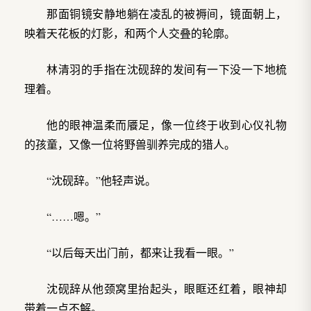
那面铜镜安静地躺在凌乱的被褥间，镜面朝上，
映着天花板的灯影，和两个人交叠的轮廓。
林清羽的手指在沈砚辞的发间有一下没一下地梳
理着。
他的眼神温柔而餍足，像一位终于收到心仪礼物
的孩童，又像一位将野兽驯养完成的猎人。
“沈砚辞。”他轻声说。
“……嗯。”
“以后每天出门前，都来让我看一眼。”
沈砚辞从他颈窝里抬起头，眼眶还红着，眼神却
带着一点不解。