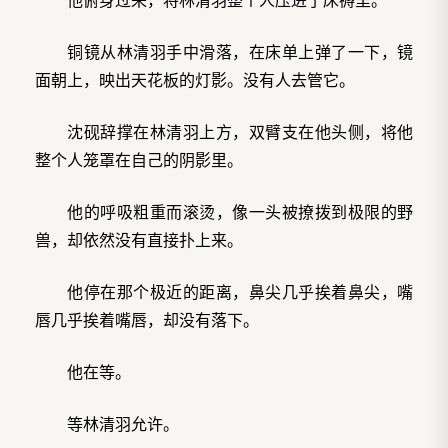
铜镜从林清羽手中滑落，在床单上弹了一下，镜
面朝上，映出天花板的灯影。没有人去管它。
沈砚辞撑在林清羽上方，双臂支在他头侧，将他
整个人笼罩在自己的阴影里。
他的呼吸粗重而滚烫，像一头被撩拨到极限的野
兽，却依然没有直接扑上来。
他停在那个极近的距离，鼻尖几乎挨着鼻尖，嘴
唇几乎挨着嘴唇，却没有落下。
他在等。
等林清羽允许。