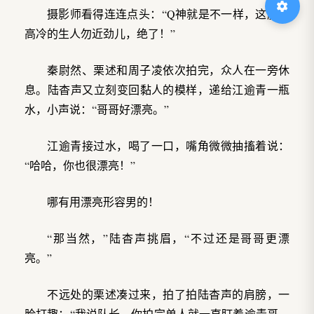
摄影师看得连连点头：“Q神就是不一样，这股子
高冷的生人勿近劲儿，绝了！”
秦尉然、栗述和周子凌依次拍完，众人在一旁休
息。陆杳声又立刻变回黏人的模样，递给江逾青一瓶
水，小声说：“哥哥好漂亮。”
江逾青接过水，喝了一口，嘴角微微抽搐着说：
“哈哈，你也很漂亮！”
哪有用漂亮形容男的！
“那当然，”陆杳声挑眉，“不过还是哥哥更漂
亮。”
不远处的栗述凑过来，拍了拍陆杳声的肩膀，一
脸打趣：“我说队长，你拍完单人就一直盯着逾青哥，