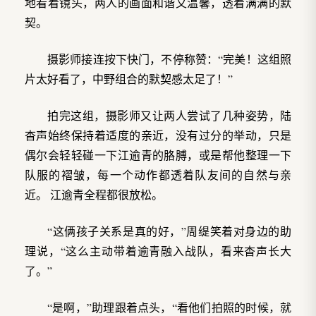
地看着镜头，两人的画面和谐又温馨，透着满满的默
契。
摄影师接连按下快门，不停称赞：“完美！这组照
片太好看了，中野组合的默契感太足了！”
拍完这组，摄影师又让两人尝试了几种姿势，陆
杳声始终保持着适度的亲近，没有过分的举动，只是
偶尔会轻轻碰一下江逾青的胳膊，或是帮他整理一下
队服的褶皱，每一个动作都透着队友间的自然与亲
近。 江逾青全程都很放松。
“这俩孩子关系是真的好，”周缇笑着对身边的助
理说，“这么主动带着逾青融入战队，看来杳声长大
了。”
“是啊，”助理跟着点头，“看他们拍照的时候，就