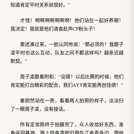
知道肯定平时关系就很好。”
才怪！啊啊啊啊啊啊啊！他们站在一起好养眼！
我决定！我就是他们清杳赴声CP粉头子！
栗述凑过来，一脸认同地说：“那必须的！我跟子
凌平时也这么互动，队友之间不都这样吗？越亲近越
默契。”
周子凌跟着附和：“没错！以后比赛的时候，他们
肯定能打出精彩的配合，我们AYT肯定能再创佳绩！”
秦尉然站在一旁，看着两人拍照的样子，淡淡扫
了一眼周子凌，没有接话。
所有定妆照终于拍摄完了，众人收拾好东西，准
备返回基地。路上陆杳声依旧跟在江逾青身边，跟他