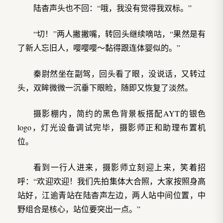
陆杳声头也不回：“哦，我没有觉得我双标。”
“切！”两人撇撇嘴，转回头继续嘀咕，“果然是有
了新人忘旧人，嘤嘤嘤～黏得跟连体婴似的。”
秦尉然坐在副驾，回头看了眼，没说话，又转过
头，双眸微微一沉垂下眼睑，随即又恢复了淡然。
摄影棚内，简约的黑色背景板搭配AYT的银色
logo，灯光设备调试完毕，摄影师正和助理布置机
位。
看到一行人进来，摄影师立刻迎上来，笑着招
呼：“欢迎欢迎！我们先拍集体大合照，大家按照身高
站好，江逾青站在陆杳声左边，两人站中间位置，中
野组合是核心，站位要突出一点。”