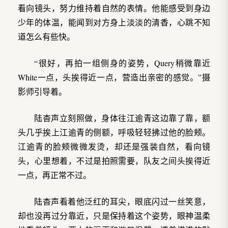
看向镜头，努力维持着自然的表情。他能感受到身边
少年的体温，能闻到对方身上淡淡的清香，心跳不知
道怎么有些快。
“很好，再拍一组侧身的姿势，Query稍微靠近
White一点，头挨得近一点，营造出亲密的感觉。”摄
影师引导着。
陆杳声立刻照做，身体往江逾青这边靠了靠，额
头几乎挨上江逾青的侧额，呼吸轻轻拂过他的脸颊。
江逾青的脸颊微微发烫，却还是强装自然，看向镜
头，心里想着，不过是拍照需要，队友之间头挨得近
一点，再正常不过。
陆杳声看着他泛红的耳尖，眼底闪过一丝笑意，
却也没再过分靠近，只是保持着这个姿势，眼神温柔