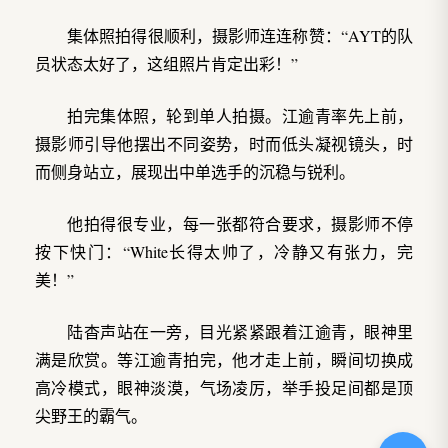
集体照拍得很顺利，摄影师连连称赞：“AYT的队
员状态太好了，这组照片肯定出彩！”
拍完集体照，轮到单人拍摄。江逾青率先上前，
摄影师引导他摆出不同姿势，时而低头凝视镜头，时
而侧身站立，展现出中单选手的沉稳与锐利。
他拍得很专业，每一张都符合要求，摄影师不停
按下快门：“White长得太帅了，冷静又有张力，完
美！”
陆杳声站在一旁，目光紧紧跟着江逾青，眼神里
满是欣赏。等江逾青拍完，他才走上前，瞬间切换成
高冷模式，眼神淡漠，气场凌厉，举手投足间都是顶
尖野王的霸气。