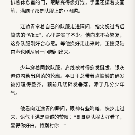
扒着休息室的门，眼睛亮得像灯泡，手里还攥着支画
笔，满脑子都是队服上的小图腾。
江逾青拿着自己的队服走进隔间，指尖抚过背后
简洁的“White”，心里踏实了不少。他向来不喜繁复，
这身队服刚好合心意。等他换好走出来时，正撞见陆
杳声也刚从另一间隔间出来。
少年穿着同款队服，肩线被衬得愈发挺拔，银灰
包边勾勒出利落的轮廓。平日里总带着点慵懒的碎发
被打理得整齐，额前几缕碎发垂落，添了几分少年
气。
他看向江逾青的瞬间，眼神有些晦暗，快步走过
来，语气里满是真诚的赞叹：“哥哥穿队服太好看了，
显得你好白，特别衬你！”