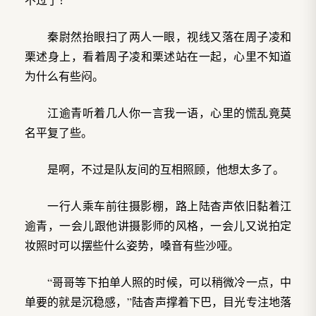
秦尉然抬眼扫了两人一眼，视线又落在周子凌和
栗述身上，看着周子凌和栗述站在一起，心里不知道
为什么有些闷。
江逾青听着几人你一言我一语，心里的慌乱竟莫
名平复了些。
是啊，不过是队友间的互相照顾，他想太多了。
一行人乘车前往摄影棚，路上陆杳声依旧黏着江
逾青，一会儿跟他讲摄影师的风格，一会儿又说拍定
妆照时可以摆些什么姿势，嗓音有些沙哑。
“哥哥等下拍单人照的时候，可以稍微冷一点，中
单要的就是沉稳感，”陆杳声撑着下巴，目光专注地落