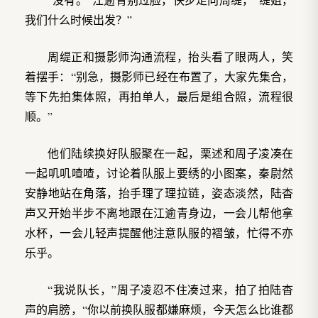
我们什么时候出发？”
周缇正和摄影师沟通流程，抬头看了眼两人，笑
着摆手：“别急，摄影师已经在布置了，大家先集合，
等下先拍集体照，再拍单人，最后是组合照，流程很
顺。”
他们陆续换好队服聚在一起，栗述和周子凌凑在
一起叽叽喳喳，讨论着队服上要绣的小图案，秦尉然
安静地站在角落，抬手理了理拉链，姿态淡然，陆杳
声又开始半步不离地跟在江逾青身边，一会儿帮他拿
水杯，一会儿轻声提醒他注意队服的褶皱，忙得不亦
乐乎。
“我说队长，”周子凌忍不住凑过来，拍了拍陆杳
声的肩膀，“你以前换队服都嫌麻烦，今天怎么比谁都