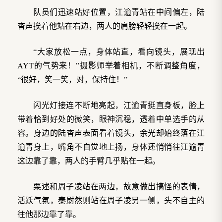
队员们迅速站好位置，江逾青站在中间偏左，陆
杳声挨着他站在右边，两人的肩膀轻轻挨在一起。
“大家放松一点，身体站直，看向镜头，展现出
AYT的气势来！”摄影师举着相机，不断调整角度，
“很好，笑一笑，对，保持住！”
闪光灯接连不断地亮起，江逾青挺直身板，脸上
带着恰到好处的微笑，眼神沉稳，透着中单选手的从
容。身边的陆杳声表面看着镜头，余光却始终落在江
逾青身上，嘴角不自觉地上扬，身体还悄悄往江逾青
这边靠了靠，两人的手臂几乎贴在一起。
栗述和周子凌站在两边，故意做出搞怪的表情，
活跃气氛，秦尉然则站在周子凌另一侧，头不自主的
往他那边靠了靠。