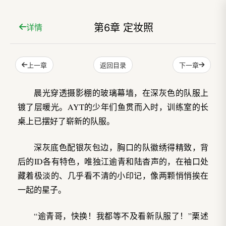
第6章 定妆照
详情
上一章
下一章
返回目录
晨光穿透摄影棚的玻璃幕墙，在深灰色的队服上
镀了层暖光。AYT的少年们鱼贯而入时，训练室的长
桌上已摆好了崭新的队服。
深灰底色配银灰包边，胸口的队徽绣得精致，背
后的ID各有特色，唯独江逾青和陆杳声的，在袖口处
藏着极淡的、几乎看不清的小印记，像两颗悄悄挨在
一起的星子。
“逾青哥，快换！我都等不及看新队服了！”栗述