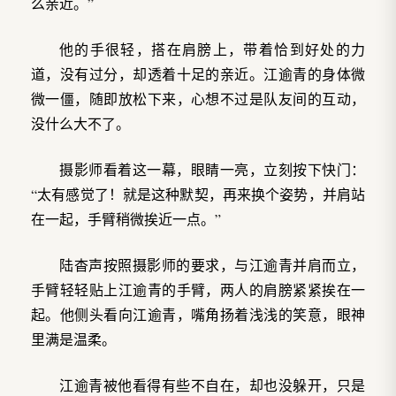
么亲近。”
他的手很轻，搭在肩膀上，带着恰到好处的力
道，没有过分，却透着十足的亲近。江逾青的身体微
微一僵，随即放松下来，心想不过是队友间的互动，
没什么大不了。
摄影师看着这一幕，眼睛一亮，立刻按下快门：
“太有感觉了！就是这种默契，再来换个姿势，并肩站
在一起，手臂稍微挨近一点。”
陆杳声按照摄影师的要求，与江逾青并肩而立，
手臂轻轻贴上江逾青的手臂，两人的肩膀紧紧挨在一
起。他侧头看向江逾青，嘴角扬着浅浅的笑意，眼神
里满是温柔。
江逾青被他看得有些不自在，却也没躲开，只是