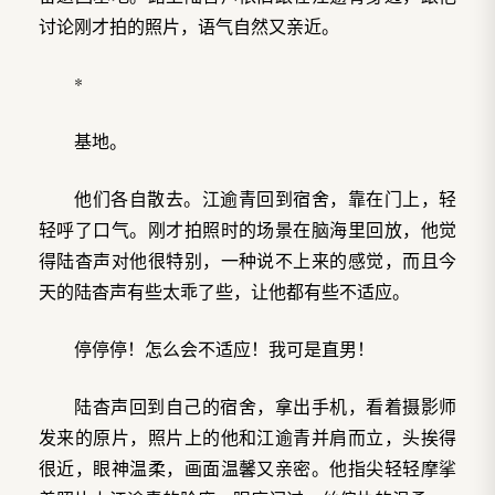
讨论刚才拍的照片，语气自然又亲近。
*
基地。
他们各自散去。江逾青回到宿舍，靠在门上，轻
轻呼了口气。刚才拍照时的场景在脑海里回放，他觉
得陆杳声对他很特别，一种说不上来的感觉，而且今
天的陆杳声有些太乖了些，让他都有些不适应。
停停停！怎么会不适应！我可是直男！
陆杳声回到自己的宿舍，拿出手机，看着摄影师
发来的原片，照片上的他和江逾青并肩而立，头挨得
很近，眼神温柔，画面温馨又亲密。他指尖轻轻摩挲