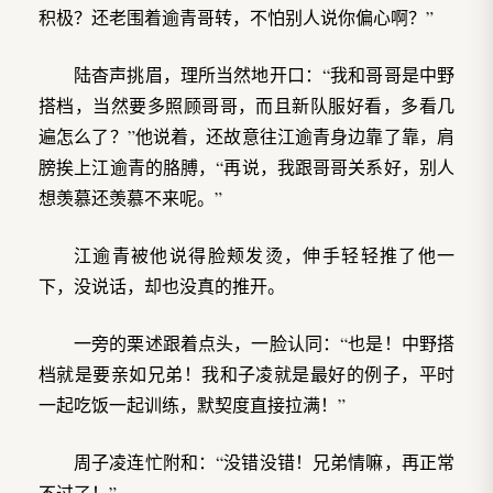
积极？还老围着逾青哥转，不怕别人说你偏心啊？”
陆杳声挑眉，理所当然地开口：“我和哥哥是中野
搭档，当然要多照顾哥哥，而且新队服好看，多看几
遍怎么了？”他说着，还故意往江逾青身边靠了靠，肩
膀挨上江逾青的胳膊，“再说，我跟哥哥关系好，别人
想羡慕还羡慕不来呢。”
江逾青被他说得脸颊发烫，伸手轻轻推了他一
下，没说话，却也没真的推开。
一旁的栗述跟着点头，一脸认同：“也是！中野搭
档就是要亲如兄弟！我和子凌就是最好的例子，平时
一起吃饭一起训练，默契度直接拉满！”
周子凌连忙附和：“没错没错！兄弟情嘛，再正常
不过了！”