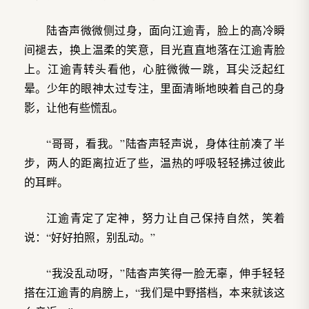
陆杳声微微侧过身，面向江逾青，脸上的高冷瞬
间褪去，换上温柔的笑意，目光直直地落在江逾青脸
上。江逾青转头看他，心脏微微一跳，耳尖泛起红
晕。少年的眼神太过专注，里面清晰地映着自己的身
影，让他有些慌乱。
“哥哥，看我。”陆杳声轻声说，身体往前凑了半
步，两人的距离拉近了些，温热的呼吸轻轻拂过彼此
的耳畔。
江逾青定了定神，努力让自己保持自然，笑着
说：“好好拍照，别乱动。”
“我没乱动呀，”陆杳声笑得一脸无辜，伸手轻轻
搭在江逾青的肩膀上，“我们是中野搭档，本来就该这