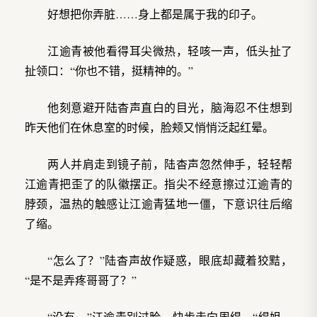
好想把你弄脏……身上都是属于我的印子。
江逾青被他看得耳尖微热，轻咳一声，低头扯了
扯领口：“你也不错，挺精神的。”
他刻意避开陆杳声直白的目光，脑海忍不住想到
昨天他们在休息室的时候，脸颊又悄悄泛起红晕。
两人并肩走到镜子前，陆杳声忽然伸手，轻轻帮
江逾青把歪了的队徽摆正。指尖不经意擦过江逾青的
脖颈，温热的触感让江逾青猛地一僵，下意识往后缩
了缩。
“怎么了？”陆杳声故作疑惑，眼底却藏着狡黠，
“是不是弄疼哥哥了？”
“没有。”江逾青别过脸，快步走向周缇，“缇姐，