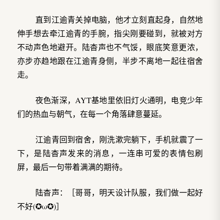
直到江逾青关掉电脑，他才立刻直起身，自然地
伸手想去牵江逾青的手腕，指尖刚要碰到，就被对方
不动声色地避开。陆杳声也不气馁，眼底笑意更浓，
亦步亦趋地跟在江逾青身侧，半步不离地一起往宿舍
走。
夜色渐深，AYT基地里依旧灯火通明，电竞少年
们的热血与朝气，在每一个角落肆意蔓延。
江逾青回到宿舍，刚洗漱完躺下，手机就震了一
下，是陆杳声发来的消息，一连串可爱的表情包刷
屏，最后一句带着满满的期待。
陆杳声：［哥哥，明天设计队服，我们做一起好
不好(✪ω✪)］