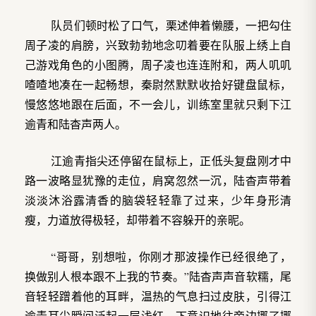
队员们顿时松了口气，栗述伸着懒腰，一把勾住
周子凌的肩膀，兴致勃勃地念叨着要在队服上绣上自
己游戏角色的小图腾，周子凌也连连附和，两人叽叽
喳喳地凑在一起畅想，秦尉然默默收拾好键盘鼠标，
慢悠悠地跟在后面，不一会儿，训练室里就只剩下江
逾青和陆杳声两人。
江逾青指尖还停留在鼠标上，正低头复盘刚才中
路一波略显犹豫的走位，肩窝忽然一沉，陆杳声带着
淡淡沐浴露清香的脑袋轻轻靠了过来，少年身形清
瘦，力道放得极轻，却带着不容躲开的亲昵。
“哥哥，别想啦，你刚才那波操作已经很绝了，
换做别人根本跟不上我的节奏。”陆杳声声音软糯，尾
音轻轻蹭着他的耳畔，温热的气息扫过皮肤，引得江
逾青耳尖瞬间泛起一层浅红，下意识地往旁边挪了挪