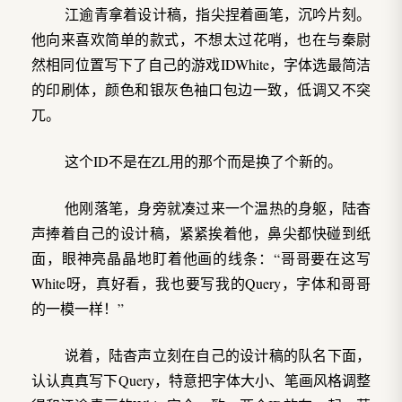
江逾青拿着设计稿，指尖捏着画笔，沉吟片刻。
他向来喜欢简单的款式，不想太过花哨，也在与秦尉
然相同位置写下了自己的游戏IDWhite，字体选最简洁
的印刷体，颜色和银灰色袖口包边一致，低调又不突
兀。
这个ID不是在ZL用的那个而是换了个新的。
他刚落笔，身旁就凑过来一个温热的身躯，陆杳
声捧着自己的设计稿，紧紧挨着他，鼻尖都快碰到纸
面，眼神亮晶晶地盯着他画的线条：“哥哥要在这写
White呀，真好看，我也要写我的Query，字体和哥哥
的一模一样！”
说着，陆杳声立刻在自己的设计稿的队名下面，
认认真真写下Query，特意把字体大小、笔画风格调整