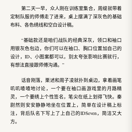
第二天一早，众人刚在训练室集合，周缇就带着
定制队服的师傅走了进来，桌上摆满了深灰色的基础
布料、各色绣线和空白设计稿。
“基础款还是咱们战队的经典深灰，领口和袖口
用银灰色包边，你们可以在袖口、胸口位置加自己的
设计，ID、小图案都可以，别太夸张影响比赛就行，
有想法直接跟师傅沟通。”
话音刚落，栗述和周子凌就扑到桌边，拿着画笔
叽叽喳喳地讨论，一个要在袖口画游戏里的月路精
灵，一个要绣上个性签名，笔尖在纸上划得飞快。秦
尉然则安安静静地坐在位置上，简单在设计稿上标
注，背后队名下写上了上自己的IDSeven，简洁又大
方。