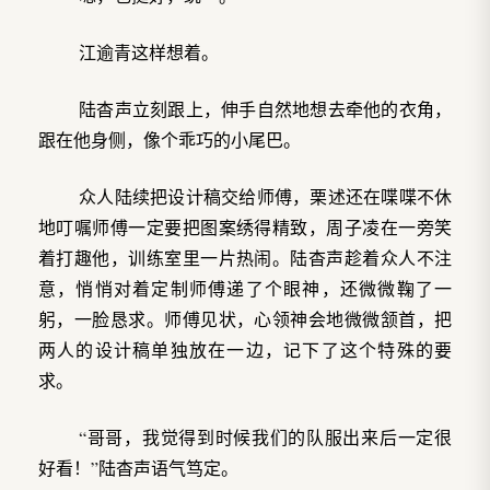
江逾青这样想着。
陆杳声立刻跟上，伸手自然地想去牵他的衣角，
跟在他身侧，像个乖巧的小尾巴。
众人陆续把设计稿交给师傅，栗述还在喋喋不休
地叮嘱师傅一定要把图案绣得精致，周子凌在一旁笑
着打趣他，训练室里一片热闹。陆杳声趁着众人不注
意，悄悄对着定制师傅递了个眼神，还微微鞠了一
躬，一脸恳求。师傅见状，心领神会地微微颔首，把
两人的设计稿单独放在一边，记下了这个特殊的要
求。
“哥哥，我觉得到时候我们的队服出来后一定很
好看！”陆杳声语气笃定。