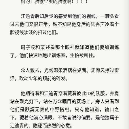
妈的！骄傲个蛋的骄傲啊！！！！
江逾青后知后觉的感受到他们的视线，一转头看
过去他们又很正常，殊不知是他身后的陆杳声冷着个
脸视线淡淡的扫过他们。
周子凌和栗述看那个眼神就知道他们要加训练
了。他们快速地跑出训练室，生怕被叫住。
众人散去，光线温柔洒落在桌面。走廊风掠过窗
沿，吹动少年的额前的碎发。
他期待着和江逾青穿着藏着彼此ID的队服，并肩
站在聚光灯下，站在万众瞩目的赛场上。旁人只看到
他们是默契无双的中野搭档，只有他知道，袖口之
下，藏着他满心满眼、不敢言说的偏爱，是他独属于
江逾青的、隐秘而热烈的心意。