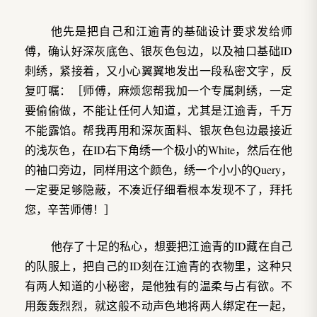
他先是把自己和江逾青的基础设计要求发给师
傅，确认好深灰底色、银灰色包边，以及袖口基础ID
刺绣，紧接着，又小心翼翼地发出一段私密文字，反
复叮嘱：［师傅，麻烦您帮我加一个专属刺绣，一定
要偷偷做，不能让任何人知道，尤其是江逾青，千万
不能露馅。帮我再用和深灰面料、银灰色包边最接近
的浅灰色，在ID右下角绣一个极小的White，然后在他
的袖口旁边，同样用这个颜色，绣一个小小的Query，
一定要足够隐蔽，不凑近仔细看根本发现不了，拜托
您，辛苦师傅！］
他存了十足的私心，想要把江逾青的ID藏在自己
的队服上，把自己的ID刻在江逾青的衣物里，这种只
有两人知道的小秘密，是他独有的温柔与占有欲。不
用轰轰烈烈，就这般不动声色地将两人绑定在一起，