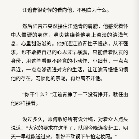
江逾青很奇怪的看向他，不明白为什么。
然后陆杳声突然搂住江逾青的肩膀，他感受着怀
中人僵硬的身体，鼻尖萦绕着他身上淡淡的清浅气
息，心里甜滋滋的。他知道江逾青性子慢热，从不强
求，也不敢把自己的心思过早暴露，只能借着队友的
身份，用这些看似不经意的小动作、小细节，一点点
靠近，一点点渗透进对方的生活，让江逾青慢慢习惯
他的存在，习惯他的亲昵，再也离不开他。
“你干什么？”江逾青挣了一下没有挣开，就任由
他那样搂着。
没过多久，师傅收好所有设计稿，对着众人点头
说道：“大家的要求在这里了，队服今晚连夜赶工，明
天一早就能送过来，刚好不耽误下午拍定妆照。”