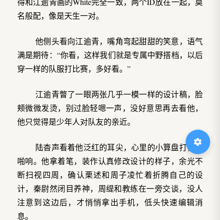
得和江逾青画的White完全一致，两个ID放在一起，莫
名般配，像是天生一对。
他侧头看向江逾青，嘴角弯起甜甜的笑意，语气
满是期待：“你看，这样我们就是专属中野搭档，以后
穿一样的队服打比赛，多好看。”
江逾青瞥了一眼两张几乎一模一样的设计稿，脸
颊微微发烫，别过脸轻嗯一声，没好意思再去看他，
他只觉得是少年人对队友的亲近。
陆杳声看着他泛红的耳尖，心里的小算盘打得噼
啪响。他拿着笔，装作认真修改设计的样子，余光不
断扫视四周，确认栗述和周子凌忙着折腾自己的设
计，秦尉然闭目养神，周缇和教练在一旁交谈，没人
注意到这边后，才悄悄拿出手机，低头快速编辑消
息。