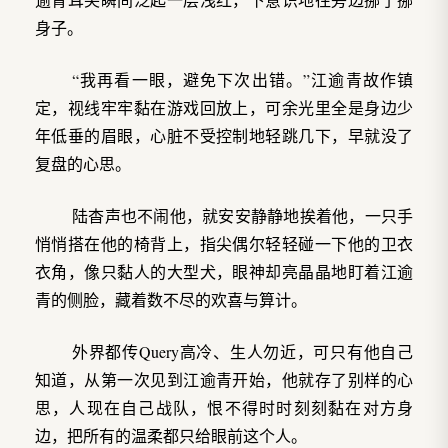
身子。
“我再看一眼，避免下次出错。”江逾青故作镇
定，视线牢牢黏在游戏回放上，可余光里全是身边少
年低垂的眉眼，心脏不受控制地轻跳几下，早就没了
复盘的心思。
陆杳声也不闹他，就安安静静地挨着他，一只手
悄悄搭在他的椅背上，指尖偶尔轻轻碰一下他的卫衣
衣角，像只黏人的大型犬，眼神却亮晶晶地盯着江逾
青的侧脸，藏着数不尽的欢喜与算计。
外界都传Query高冷、生人勿近，可只有他自己
知道，从第一次见到江逾青开始，他就存了别样的心
思，人现在自己战队，恨不得时时刻刻黏在对方身
边，把所有的温柔都只给眼前这个人。