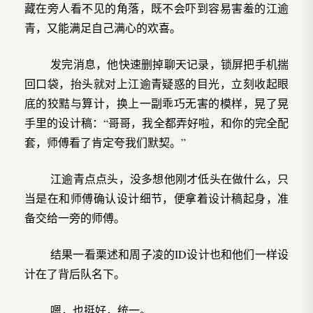
藏在旁人看不见的角落，既不会吓到容易害羞的江逾
青，又能满足自己满心的欢喜。
发完消息，他快速删掉聊天记录，锁屏把手机揣
回口袋，抬头就对上江逾青疑惑的目光，立刻收起眼
底的狡黠与算计，换上一副乖巧无害的模样，晃了晃
手里的设计稿：“哥哥，我全都弄好啦，和你的完全配
套，师傅看了肯定夸我们默契。”
江逾青点点头，没多想他刚才低头在做什么，只
当是在和师傅确认设计细节，便拿着设计稿起身，准
备交给一旁的师傅。
结果一看栗述和周子凌的ID设计也和他们一样设
计在了背后队名下。
嗯，也挺好，统一。