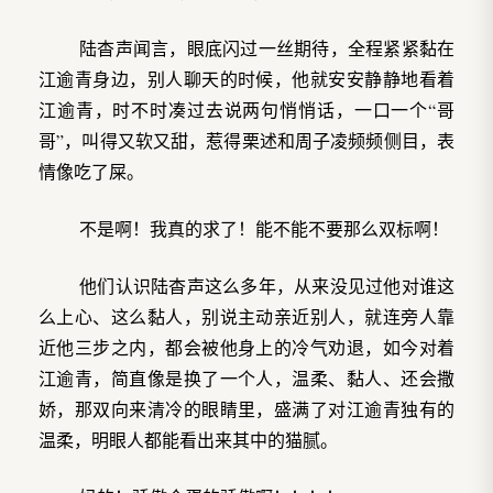
陆杳声闻言，眼底闪过一丝期待，全程紧紧黏在
江逾青身边，别人聊天的时候，他就安安静静地看着
江逾青，时不时凑过去说两句悄悄话，一口一个“哥
哥”，叫得又软又甜，惹得栗述和周子凌频频侧目，表
情像吃了屎。
不是啊！我真的求了！能不能不要那么双标啊！
他们认识陆杳声这么多年，从来没见过他对谁这
么上心、这么黏人，别说主动亲近别人，就连旁人靠
近他三步之内，都会被他身上的冷气劝退，如今对着
江逾青，简直像是换了一个人，温柔、黏人、还会撒
娇，那双向来清冷的眼睛里，盛满了对江逾青独有的
温柔，明眼人都能看出来其中的猫腻。