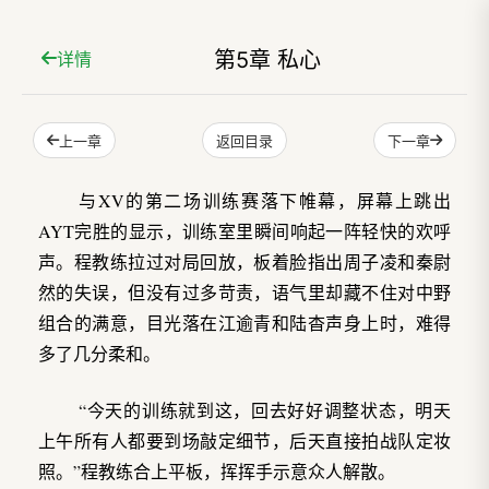
第5章 私心
详情
上一章
下一章
返回目录
与XV的第二场训练赛落下帷幕，屏幕上跳出
AYT完胜的显示，训练室里瞬间响起一阵轻快的欢呼
声。程教练拉过对局回放，板着脸指出周子凌和秦尉
然的失误，但没有过多苛责，语气里却藏不住对中野
组合的满意，目光落在江逾青和陆杳声身上时，难得
多了几分柔和。
“今天的训练就到这，回去好好调整状态，明天
上午所有人都要到场敲定细节，后天直接拍战队定妆
照。”程教练合上平板，挥挥手示意众人解散。