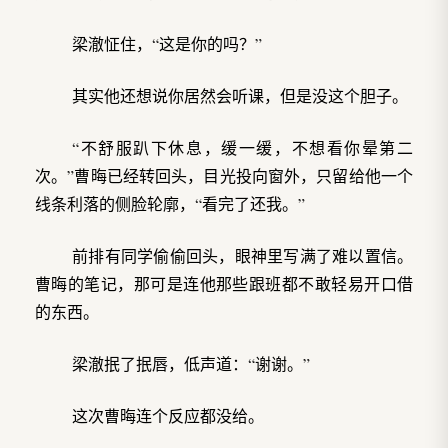
梁澈怔住，“这是你的吗？”
其实他还想说你居然会听课，但是没这个胆子。
“不舒服趴下休息，缓一缓，不想看你晕第二
次。”曹晦已经转回头，目光投向窗外，只留给他一个
线条利落的侧脸轮廓，“看完了还我。”
前排有同学偷偷回头，眼神里写满了难以置信。
曹晦的笔记，那可是连他那些跟班都不敢轻易开口借
的东西。
梁澈抿了抿唇，低声道：“谢谢。”
这次曹晦连个反应都没给。