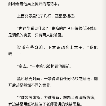
耐地看着他桌上摊开的笔记本。
上面只零星记了几行，还歪歪扭扭。
“你这能看见什么？”曹晦的声音压得很低还能听
见调侃的笑意，只有两人能听见。
梁澈有些窘迫，下意识想合上本子，“我能
听……”
“拿去。”一本笔记被扔到他面前。
黑色硬壳封面，干净得没有任何花纹或贴纸，翻
开后却是截然不同的世界。
字迹凌厉张扬，力透纸背，解题步骤清晰简练，
旁边甚至用红笔标注了老师没讲的快捷思路。