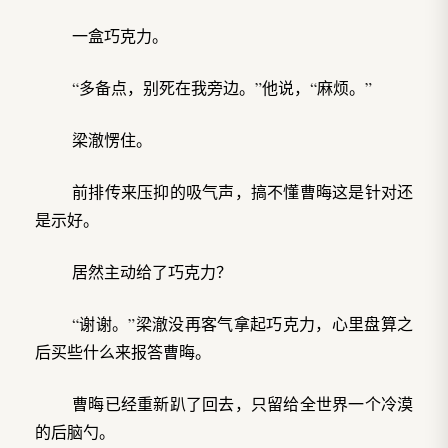
一盒巧克力。
“多备点，别死在我旁边。”他说，“麻烦。”
梁澈愣住。
前排传来压抑的吸气声，搞不懂曹晦这是针对还
是示好。
居然主动给了巧克力？
“谢谢。”梁澈没再客气拿起巧克力，心里盘算之
后买些什么来报答曹晦。
曹晦已经重新趴了回去，只留给全世界一个冷漠
的后脑勺。