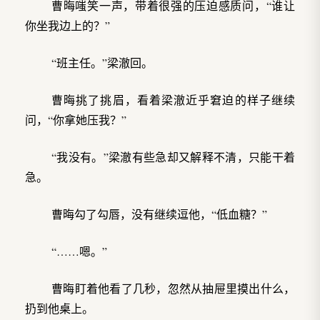
曹晦嗤笑一声，带着很强的压迫感质问，“谁让
你坐我边上的？”
“班主任。”梁澈回。
曹晦挑了挑眉，看着梁澈近乎窘迫的样子继续
问，“你拿她压我？”
“我没有。”梁澈有些急却又解释不清，只能干着
急。
曹晦勾了勾唇，没有继续逗他，“低血糖？”
“……嗯。”
曹晦盯着他看了几秒，忽然从抽屉里摸出什么，
扔到他桌上。