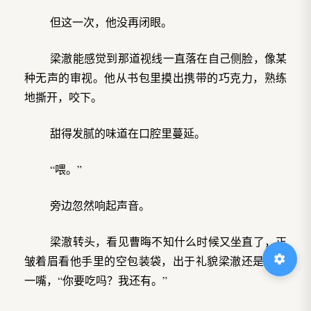
但这一次，他没再闭眼。
梁澈能感觉到那道视线一直落在自己侧脸，像某
种无声的审视。他从书包里摸出携带的巧克力，熟练
地撕开，咬下。
甜得发腻的味道在口腔里蔓延。
“喂。”
旁边忽然响起声音。
梁澈转头，看见曹晦不知什么时候又坐直了，正
皱着眉看他手里的空包装袋，出于礼貌梁澈还是问了
一嘴，“你要吃吗？我还有。”