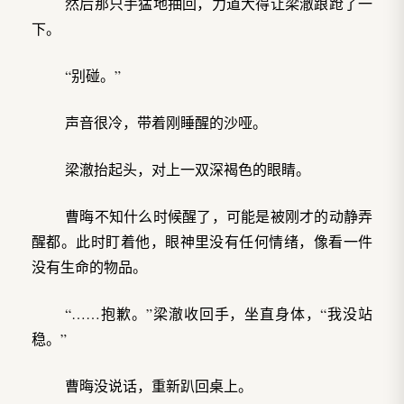
然后那只手猛地抽回，力道大得让梁澈踉跄了一
下。
“别碰。”
声音很冷，带着刚睡醒的沙哑。
梁澈抬起头，对上一双深褐色的眼睛。
曹晦不知什么时候醒了，可能是被刚才的动静弄
醒都。此时盯着他，眼神里没有任何情绪，像看一件
没有生命的物品。
“……抱歉。”梁澈收回手，坐直身体，“我没站
稳。”
曹晦没说话，重新趴回桌上。