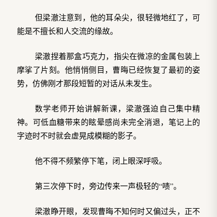
但梁澈注意到，他的耳朵尖，很轻微地红了，可
能是不擅长和人交流的缘故。
梁澈捏着那盒巧克力，指尖在微凉的金属包装上
摩挲了片刻。他悄悄侧目，曹晦已经恢复了最初的姿
势，仿佛刚才那段短暂的对话从未发生。
数学老师开始讲解新课，梁澈强迫自己集中精
神。可低血糖带来的眩晕感尚未完全消退，笔记上的
字迹时不时就会虚晃成模糊的影子。
他不得不频繁停下笔，闭上眼深呼吸。
第三次停下时，旁边传来一声极轻的“啧”。
梁澈睁开眼，发现曹晦不知何时又偏过头，正不