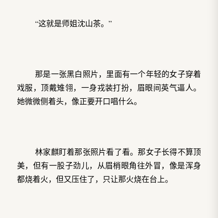
“这就是师姐沈山茶。”
那是一张黑白照片，里面有一个年轻的女子穿着
戏服，顶戴雉翎，一身戎装打扮，眉眼间英气逼人。
她微微侧着头，像正要开口唱什么。
林家麒盯着那张照片看了看。那女子长得不算顶
美，但有一股子劲儿，从眉梢眼角往外冒，像是浑身
都烧着火，但又压住了，只让那火烧在台上。