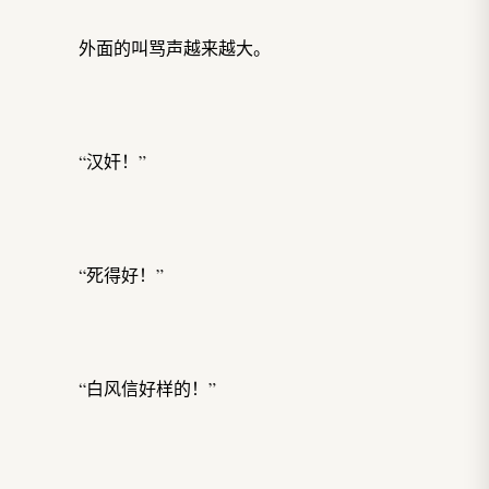
外面的叫骂声越来越大。
“汉奸！”
“死得好！”
“白风信好样的！”