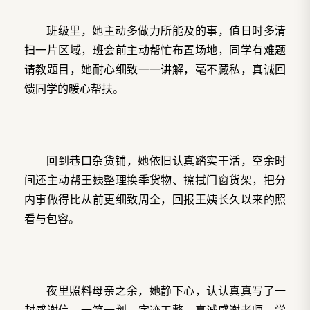
班级里，她主动多做力所能及的事，值日时多清
扫一片区域，班会前主动帮忙布置场地，同学有难题
请教题目，她耐心细致一一讲解，毫不藏私，真诚回
馈同学的暖心帮扶。
回到巷口杂货铺，她依旧认真踏实干活，空余时
间还主动帮王姨整理换季货物、擦拭门窗货架，把分
内事做得比从前更细致周全，回报王姨长久以来的照
看与包容。
夜里照料母亲之余，她静下心，认认真真写了一
封感谢信，一笔一划，字迹工整，真诚感谢老师、学