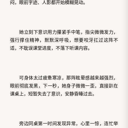
闷，眼前字迹、人影都开始模糊晃动。
她立刻下意识用力攥紧手中笔，指尖微微发力，
强行撑住精神，默默深呼吸，想要咬牙扛过这阵不
适，不耽误课堂进度，不落下听课内容。
可身体太过疲惫寒凉，那阵眩晕感越来越强烈，
眼前彻底发黑，下一秒，她身子微微一歪，直接趴在
课桌上，短暂失去了意识，安静昏睡过去。
旁边同桌第一时间发现异常，心里一惊，连忙举