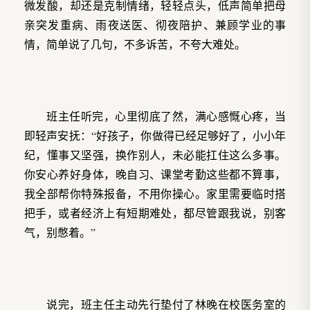
微发酸，却还是克制情绪，轻轻点头，低声简单把母
亲突发重病、雨夜送医、彻夜陪护、兼顾学业的事
情，简单说了几句，不多诉苦，不夸大难处。
班主任听完，心里彻底了然，满心感慨心疼，当
即轻声安抚：“好孩子，你做得已经足够好了，小小年
纪，懂事又坚强，换作别人，未必能扛住这么多事。
你安心养好身体，晚自习、课堂考勤这些都不算事，
我全部帮你特殊报备，不用你操心。家里需要临时搭
把手，或者经济上有短期难处，都尽管跟我说，别客
气，别憋着。”
说完，班主任主动先行垫付了林晚在校医务室的