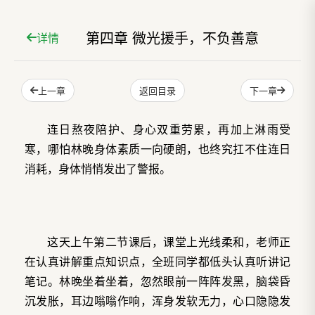
第四章 微光援手，不负善意
详情
上一章
下一章
返回目录
连日熬夜陪护、身心双重劳累，再加上淋雨受
寒，哪怕林晚身体素质一向硬朗，也终究扛不住连日
消耗，身体悄悄发出了警报。
这天上午第二节课后，课堂上光线柔和，老师正
在认真讲解重点知识点，全班同学都低头认真听讲记
笔记。林晚坐着坐着，忽然眼前一阵阵发黑，脑袋昏
沉发胀，耳边嗡嗡作响，浑身发软无力，心口隐隐发