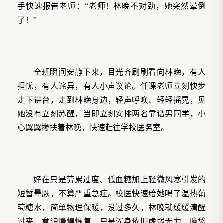
手快速报告老师：“老师！林晚不对劲，她突然晕倒
了！”
全班瞬间安静下来，目光齐刷刷看向林晚，有人
担忧，有人诧异，有人小声议论。任课老师立刻快步
走下讲台，走到林晚身边，轻声呼唤、轻轻摇晃，见
她没有立刻苏醒，当即立刻安排两名靠谱男同学，小
心翼翼搀扶着林晚，快速赶往学校医务室。
好在只是劳累过度、低血糖加上轻微风寒引发的
短暂晕厥，不算严重急症。校医快速给她喝了温热葡
萄糖水，简单物理保暖，没过多久，林晚就缓缓清醒
过来，意识慢慢恢复，只是浑身依旧虚弱无力，脑袋