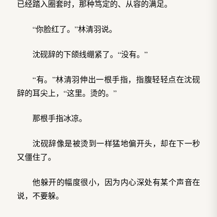
已经踏入圈套时，那种笃定的、从容的满足。
“你脸红了。”林清羽说。
沈砚辞的下颌线绷紧了。“没有。”
“有。”林清羽伸出一根手指，指腹轻轻点在沈砚
辞的耳尖上，“这里。烫的。”
那根手指冰凉。
沈砚辞像是被烫到一样猛地偏开头，却在下一秒
又僵住了。
他躲开的幅度很小，因为内心深处有某个声音在
说，不要躲。