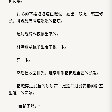
梅花瓣。
衬衫的下摆堪堪遮住腿根，露出一双腿，笔直修
长，脚踝处有两道淡淡的指痕。
是沈砚辞昨夜攥出来的。
林清羽从镜子里看了他一眼。
只一眼。
然后便收回目光，继续用手指梳理自己的长发。
指缝穿过发丝的沙沙声，是这间过分安静的卧室
里唯一的声响。
“看够了吗。”