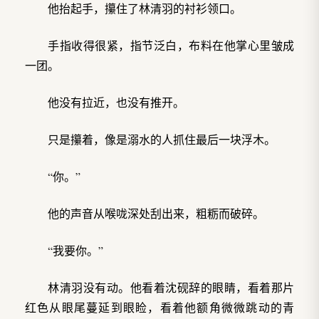
他抬起手，攥住了林清羽的衬衫领口。
手指收得很紧，指节泛白，布料在他掌心里皱成
一团。
他没有拉近，也没有推开。
只是攥着，像是溺水的人抓住最后一块浮木。
“你。”
他的声音从喉咙深处刮出来，粗粝而破碎。
“我要你。”
林清羽没有动。他看着沈砚辞的眼睛，看着那片
红色从眼尾蔓延到眼睑，看着他额角微微跳动的青