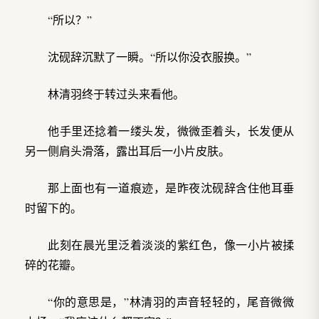
“所以？”
沈砚辞沉默了一瞬。“所以你没衣服换。”
林清羽终于转过头来看他。
他手里还捻着一缕头发，微微歪着头，长发便从
另一侧肩头滑落，露出耳后一小片皮肤。
那上面也有一道痕迹，是昨夜沈砚辞含住他耳垂
时留下的。
此刻在晨光里泛着淡淡的紫红色，像一小片被揉
碎的花瓣。
“你的意思是，”林清羽的声音轻轻的，尾音微微