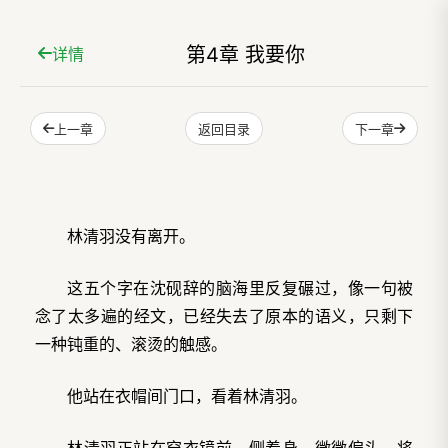
第4章 我要你
详情
上一章
下一章
返回目录
林清羽没有离开。
这五个字在沈砚辞的脑海里反复碾过，像一句被
念了太多遍的经文，已经失去了原本的语义，只剩下
一种钝重的、滚烫的触感。
他站在衣帽间门口，看着林清羽。
林清羽正站在穿衣镜前，侧着身，微微偏头，将