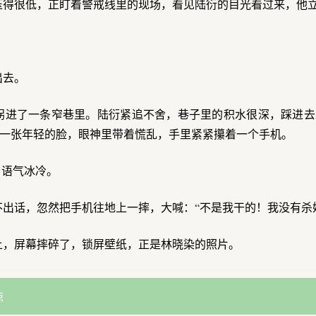
压得很低，正盯着警戒线里的现场，看见陆衍的目光看过来，他
。
出去。
拐进了一条窄巷里。陆衍紧追不舍，巷子里的积水很深，踩进去
一张年轻的脸，眼神里带着慌乱，手里紧紧攥着一个手机。
，语气冰冷。
出话，忽然把手机往地上一摔，大喊：“不是我干的！我没有杀
上，屏幕摔碎了，锁屏壁纸，正是林晓染的照片。
谅