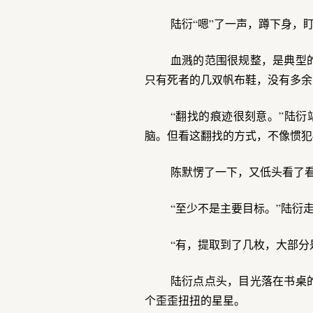
陆衍“嗯”了一声，蹲下身，
血溅的范围很规整，是典型
只有死者的几双帆布鞋，没有多余
“翻找的痕迹很刻意。”陆
脑。但看这翻找的方式，不像惯犯
陈默愣了一下，又低头看了看
“至少不是主要目标。”陆衍
“有，提取到了几枚，大部分
陆衍点点头，目光落在书桌
个歪歪扭扭的星星。