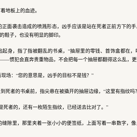
盯着地板上的血迹。
的正面袭击造成的喷溅形态，凶手应该是站在死者正前方下的手
的鞋子，也没有明显的脚印。
衍站起身，指了指被翻乱的书桌，“抽屉里的零钱、首饰盒都在
——惯犯会直奔贵重物品，不会把每一个抽屉都翻得这么乱，更
现场：“您的意思是，凶手的目标不是钱？”
走到死者的书桌前，指尖悬在被撬开的抽屉边缘，“这里有指纹吗
是死者的，还有一枚陌生指纹，已经送去比对了。”
的缝隙里，那里夹着一张小小的便签纸，上面写着一串数字，像