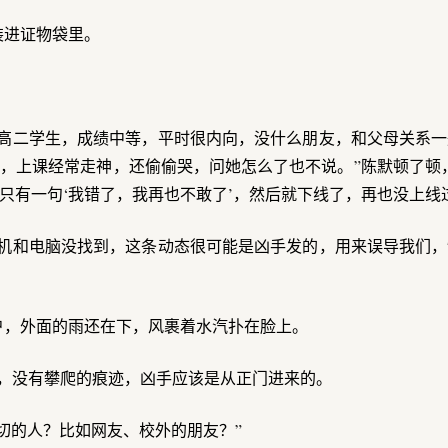
装进证物袋里。
的高二学生，成绩中等，平时很内向，没什么朋友，和父母关系
，上课经常走神，还偷偷哭，问她怎么了也不说。”陈默顿了顿
只有一句‘我错了，我再也不敢了’，然后就下线了，再也没上线
手机和电脑没找到，这条动态很可能是凶手发的，用来误导我们
户，外面的雨还在下，风裹着水汽扑在脸上。
好，没有攀爬的痕迹，凶手应该是从正门进来的。
切的人？比如网友、校外的朋友？”