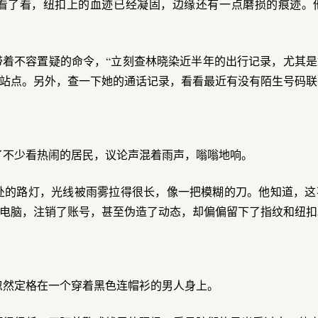
看了看，纽扣上的血迹已经凝固，边缘还有一点磨损的痕迹。
带着不容置疑的命令，“立刻查林晓染近半年的出行记录，尤其
站点。另外，查一下她的通话记录，看看最近有没有陌生号码联
了不少看热闹的居民，议论声混着雨声，嗡嗡地响。
处的路灯，光线被雨雾拉得很长，像一把模糊的刀。他知道，这
电脑，注销了账号，甚至伪造了动态，却偏偏留下了指纹和纽扣
忽然定格在一个穿着黑色连帽衫的男人身上。