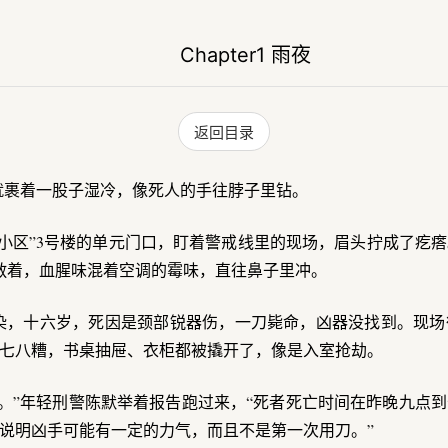
Chapter1 雨夜
返回目录
就裹着一股子湿冷，像死人的手往脖子里钻。
小区”3号楼的单元门口，盯着警戒线里的现场，眉头拧成了疙
门敞着，血腥味混着空调的霉味，直往鼻子里冲。
染，十六岁，死因是颈部锐器伤，一刀毙命，凶器没找到。现场
七八糟，书桌抽屉、衣柜都被撬开了，像是入室抢劫。
。”年轻刑警陈默举着报告跑过来，“死者死亡时间在昨晚九点
说明凶手可能有一定的力气，而且不是第一次用刀。”