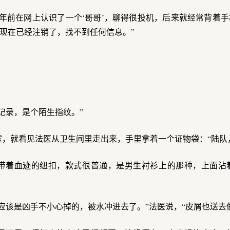
年前在网上认识了一个‘哥哥’，聊得很投机，后来就经常背着
现在已经注销了，找不到任何信息。”
记录，是个陌生指纹。”
，就看见法医从卫生间里走出来，手里拿着一个证物袋：“陆队
带着血迹的纽扣，款式很普通，是男生衬衫上的那种，上面沾
应该是凶手不小心掉的，被水冲进去了。”法医说，“皮屑也送去