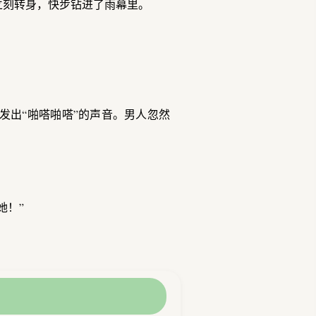
立刻转身，快步钻进了雨幕里。
发出“啪嗒啪嗒”的声音。男人忽然
她！”