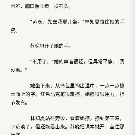
困难，胸口像压着一块石头。
"苏晚，先去我那儿坐。"林知夏拉住她的手
腕。
苏晚甩开了她的手。
"不用了。"她的声音很轻，但异常平静，"我
没事。"
她坐下来，从书包里掏出湿巾，一点一点擦
桌面上的字。红色马克笔很难擦，她擦得很用力，指
节发白。
林知夏站在旁边，看着她擦。擦到第三遍，
字迹淡了，但还能看出来。苏晚把课本摊开，盖住那
行字。