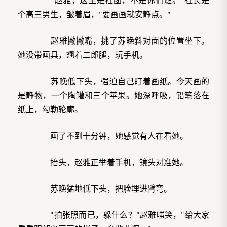
个高三男生，皱着眉，"要画画就安静点。"
赵雅撇撇嘴，挑了苏晚斜对面的位置坐下。
她没带画具，翘着二郎腿，玩手机。
苏晚低下头，强迫自己盯着画纸。今天画的
是静物，一个陶罐和三个苹果。她深呼吸，铅笔落在
纸上，勾勒轮廓。
画了不到十分钟，她感觉有人在看她。
抬头，赵雅正举着手机，镜头对准她。
苏晚猛地低下头，把脸埋进臂弯。
"拍张照而已，躲什么？"赵雅嗤笑，"给大家