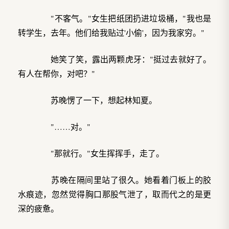
"不客气。"女生把纸团扔进垃圾桶，"我也是
转学生，去年。他们给我贴过'小偷'，因为我家穷。"
她笑了笑，露出两颗虎牙："挺过去就好了。
有人在帮你，对吧？"
苏晚愣了一下，想起林知夏。
"……对。"
"那就行。"女生挥挥手，走了。
苏晚在隔间里站了很久。她看着门板上的胶
水痕迹，忽然觉得胸口那股气泄了，取而代之的是更
深的疲惫。