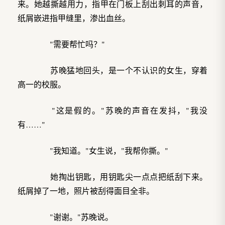
来。她越撕越用力，指甲在门板上刮出刺耳的声音，
纸屑嵌进指甲缝里，渗出血丝。
"需要帮忙吗？"
苏晚猛地回头，是一个不认识的女生，穿着
高一的校服。
"这是假的。"苏晚的声音在发抖，"我没
有……"
"我知道。"女生说，"我帮你撕。"
她掏出钥匙，用钥匙尖一点点把纸刮下来。
纸屑掉了一地，照片被刮得面目全非。
"谢谢。"苏晚说。