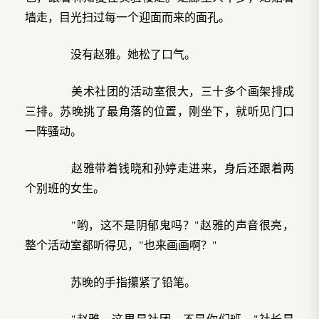
墙走，目光扫过每一个迎面而来的面孔。
没有赵雅。她松了口气。
美术社团的活动室很大，三十多个画架排成
三排。苏晚挑了最角落的位置，刚坐下，就听见门口
一阵骚动。
赵雅带着钱晓和孙婷走进来，身后还跟着两
个别班的女生。
"哟，这不是阴郁鬼吗？"赵雅的声音很亮，
整个活动室都听得见，"也来画画啊？"
苏晚的手指攥紧了铅笔。
"赵雅，这里是社团，不是你们班。"社长是