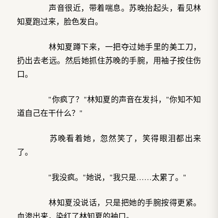
声音很近，带着喘息。苏晚抬起头，看见林
知夏跑过来，脸色发白。
林知夏蹲下来，一把夺过她手里的美工刀，
扔出去老远。然后她抓住苏晚的手腕，用袖子按住伤
口。
"你疯了？"林知夏的声音在发抖，"你知不知
道自己在干什么？"
苏晚看着她，忽然笑了，笑得眼泪都出来
了。
"我没疯。"她说，"我只是……太累了。"
林知夏没说话，只是把她的手腕按得更紧。
血渗出来，染红了林知夏的袖口。