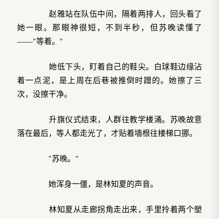
赵雅站在队伍中间，隔着两排人，回头看了
她一眼。那眼神很短，不到半秒，但苏晚读懂了
——"等着。"
她低下头，盯着自己的鞋尖。白球鞋边缘沾
着一点泥，是上周在后巷被推倒时蹭的。她擦了三
次，没擦干净。
升旗仪式结束，人群往教学楼涌。苏晚故意
落在最后，等人都走光了，才贴着墙根往楼梯口挪。
"苏晚。"
她浑身一僵，是林知夏的声音。
林知夏从走廊拐角走出来，手里拎着两个塑