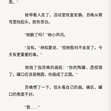
思。"
她带着人走了，活动室恢复安静。苏晚从臂
弯里抬起头，脸色苍白。
"她删了吗？"她小声问。
"没有。"林知夏说，"但她暂时不会发了。今
天有更重要的事。"
她指了指苏晚的画纸："你的陶罐，透视错
了。罐口应该是椭圆，你画成了正圆。"
苏晚愣了一下，低头看自己的画。确实，罐
口的角度不对。
"我……"