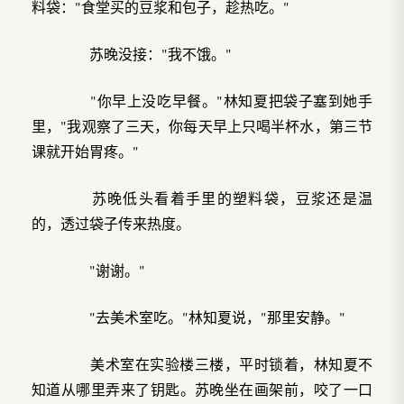
料袋："食堂买的豆浆和包子，趁热吃。"
苏晚没接："我不饿。"
"你早上没吃早餐。"林知夏把袋子塞到她手
里，"我观察了三天，你每天早上只喝半杯水，第三节
课就开始胃疼。"
苏晚低头看着手里的塑料袋，豆浆还是温
的，透过袋子传来热度。
"谢谢。"
"去美术室吃。"林知夏说，"那里安静。"
美术室在实验楼三楼，平时锁着，林知夏不
知道从哪里弄来了钥匙。苏晚坐在画架前，咬了一口