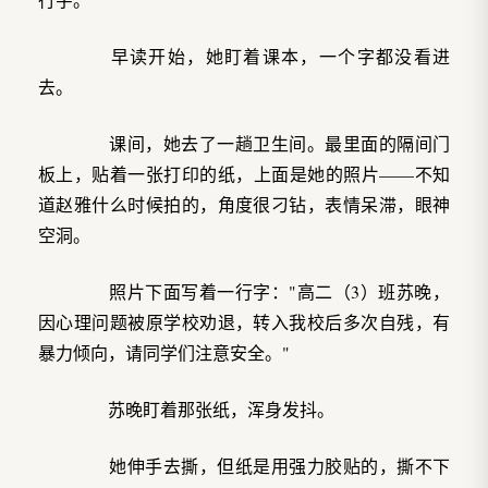
早读开始，她盯着课本，一个字都没看进
去。
课间，她去了一趟卫生间。最里面的隔间门
板上，贴着一张打印的纸，上面是她的照片——不知
道赵雅什么时候拍的，角度很刁钻，表情呆滞，眼神
空洞。
照片下面写着一行字："高二（3）班苏晚，
因心理问题被原学校劝退，转入我校后多次自残，有
暴力倾向，请同学们注意安全。"
苏晚盯着那张纸，浑身发抖。
她伸手去撕，但纸是用强力胶贴的，撕不下