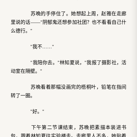
苏晚的手停住了。她想起上周，赵雅在走廊
里说的话——"阴郁鬼还想参加社团？也不看看自己什
么德行。"
"我不……"
"我陪你去。"林知夏说，"我报了摄影社，活
动室在隔壁。"
苏晚看着那幅没画完的梧桐叶，铅笔在指间
转了一圈。
"好。"
下午第二节课结束，苏晚把素描本装进书
包，跟着林知夏往实验楼走。走廊里人不多，她贴着