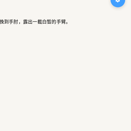
挽到手肘，露出一截白皙的手臂。