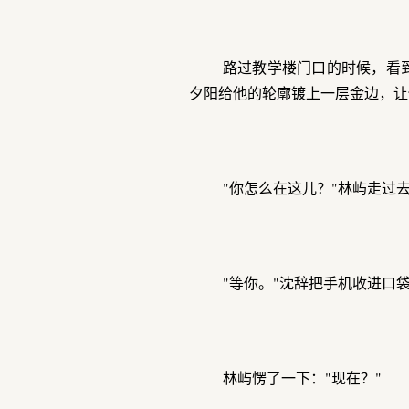
路过教学楼门口的时候，看
夕阳给他的轮廓镀上一层金边，让
"你怎么在这儿？"林屿走过
"等你。"沈辞把手机收进口
林屿愣了一下："现在？"