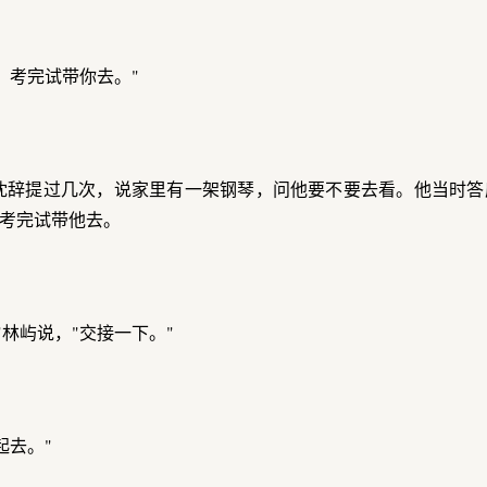
，考完试带你去。"
沈辞提过几次，说家里有一架钢琴，问他要不要去看。他当时答
考完试带他去。
林屿说，"交接一下。"
起去。"