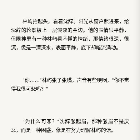
林屿抬起头，看着沈辞。阳光从窗户照进来，给
沈辞的轮廓镀上一层淡淡的金边。他的表情很平静，
但眼神里有一种林屿看不懂的情绪，那情绪很深，很
沉，像是一潭深水，表面平静，底下却暗流涌动。
"你……"林屿张了张嘴，声音有些哽咽，"你不觉
得我很可悲吗？"
"为什么可悲？"沈辞皱起眉，那种皱眉不是厌
恶，而是一种困惑，像是在努力理解林屿的话。