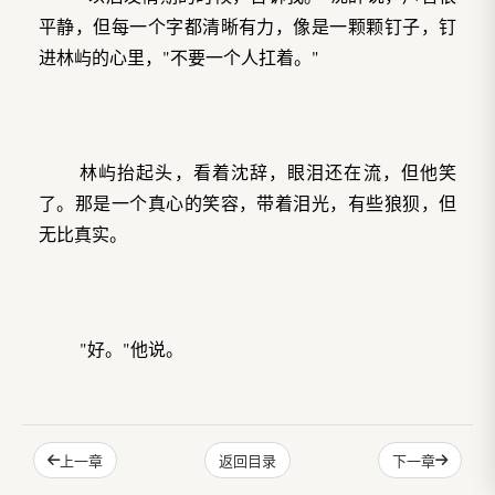
平静，但每一个字都清晰有力，像是一颗颗钉子，钉
进林屿的心里，"不要一个人扛着。"
林屿抬起头，看着沈辞，眼泪还在流，但他笑
了。那是一个真心的笑容，带着泪光，有些狼狈，但
无比真实。
"好。"他说。
上一章
沈辞点点头，推开门走了出去。脚步声渐渐远
下一章
返回目录
去，然后是楼下铁门被关上的声音。林屿躺在床上，