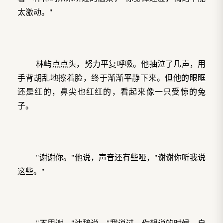
太激动。"
林屿点点头，努力平复呼吸。他抽泣了几声，用
手背胡乱地擦着脸，终于渐渐平静下来。但他的眼眶
还是红的，鼻尖也红红的，看起来像一只受惊的兔
子。
"谢谢你。"他说，声音还有些哑，"谢谢你听我说
这些。"
"不用谢。"沈辞说，"我说过，你想说的时候，自