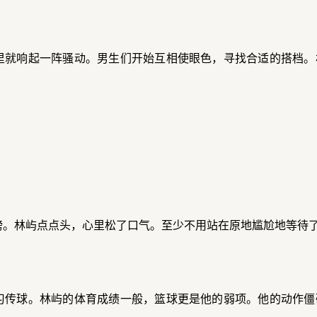
里就响起一阵骚动。男生们开始互相使眼色，寻找合适的搭档。
膀。林屿点点头，心里松了口气。至少不用站在原地尴尬地等待
习传球。林屿的体育成绩一般，篮球更是他的弱项。他的动作僵