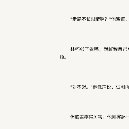
"走路不长眼睛啊？"他骂道，
林屿张了张嘴，想解释自己
烦。
"对不起。"他低声说，试图
但膝盖疼得厉害，他刚撑起