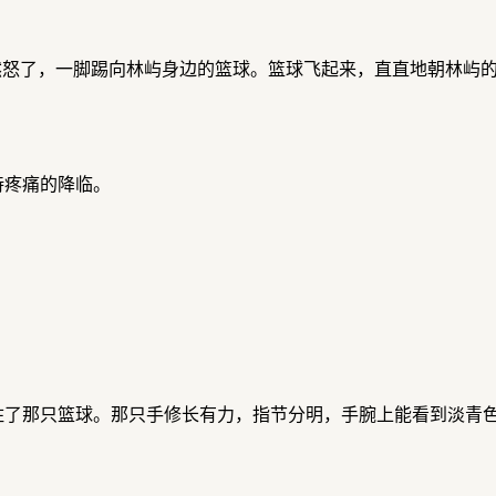
然怒了，一脚踢向林屿身边的篮球。篮球飞起来，直直地朝林屿
待疼痛的降临。
住了那只篮球。那只手修长有力，指节分明，手腕上能看到淡青