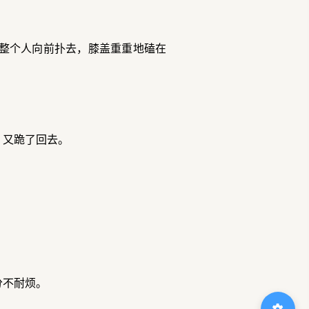
整个人向前扑去，膝盖重重地磕在
，又跪了回去。
分不耐烦。