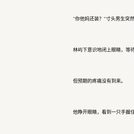
"你他妈还装？"寸头男生突
林屿下意识地闭上眼睛，等
但预期的疼痛没有到来。
他睁开眼睛，看到一只手握