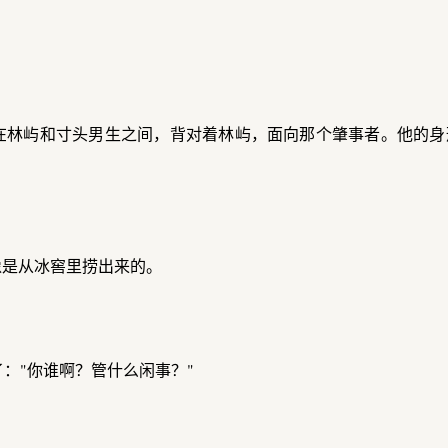
在林屿和寸头男生之间，背对着林屿，面向那个肇事者。他的身
像是从冰窖里捞出来的。
："你谁啊？管什么闲事？"