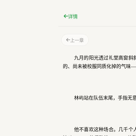
详情
上一章
九月的阳光透过礼堂高窗斜
的、尚未被校服同质化掉的气味—
林屿站在队伍末尾，手指无
他不喜欢这种场合。几千个