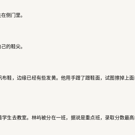
失在侧门里。
自己的鞋尖。
帆布鞋，边缘已经有些发黄。他用手蹭了蹭鞋面，试图擦掉上面
着学生去教室。林屿被分在一班，据说是重点班，录取分数最高