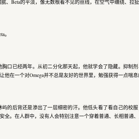
a的甜腻、Beta的平淡，像无数根看不见的丝线，在空气中缠绕、拉
ta。
他胸口已经两年。从初二分化那天起，他就学会了隐藏。抑制剂
让他在一个对Omega并不总是友好的世界里，勉强获得一点喘息
林屿的后背还是渗出了一层细密的汗。他低头看了看自己的校服
安全。在人群中，没有人会特别注意一个穿着普通、长相普通、成