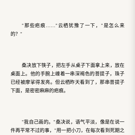
"那些疤痕……"云栖犹豫了一下，"是怎么来
的？"
桑决放下筷子，把左手从桌子下面拿上来，放在
桌面上。他的手腕上缠着一串深褐色的菩提子，珠子
已经被摩挲得发亮。但云栖昨天看到了，那串菩提子
下面，是密密麻麻的疤痕。
"我自己画的。"桑决说，语气平淡，像是在说一
件再平常不过的事，"用一把小刀，在每次看到死期之