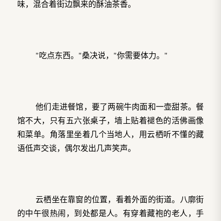
味，混合着街边飘来的酥油茶香。
"吃点东西。"桑决说，"你需要体力。"
他们走进餐馆，要了两碗牛肉面和一壶甜茶。餐
馆不大，只有五六张桌子，墙上贴着褪色的活佛画像
和菜单。角落里坐着几个当地人，用云栖听不懂的藏
语低声交谈，偶尔发出几声笑声。
云栖坐在靠窗的位置，看着外面的街道。八廓街
的中午很热闹，到处都是人。有穿着藏袍的老人，手