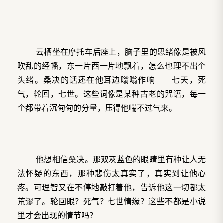
云栖坐在摩托车后座上，脑子里的思绪像是被风
吹乱的经幡，东一片西一片地飘着，怎么也理不出个
头绪。桑决的话还在他耳边嗡嗡作响——七天，死
气，轮回，七世。这些词像是某种古老的咒语，每一
个都带着沉甸甸的分量，压得他喘不过气来。
他想相信桑决。那双灰蓝色的眼睛里有种让人无
法怀疑的东西，那种悲伤太真实了，真实到让他心
疼。可理智又在不停地敲打着他，告诉他这一切都太
荒谬了。轮回眼？死气？七世情缘？这些不都是小说
里才会出现的情节吗？