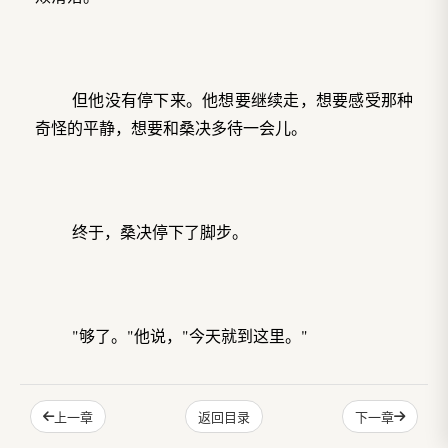
但他没有停下来。他想要继续走，想要感受那种
奇怪的平静，想要和桑决多待一会儿。
终于，桑决停下了脚步。
"够了。"他说，"今天就到这里。"
上一章
下一章
返回目录
云栖也停下来，感到一阵眩晕。他扶住旁边的墙