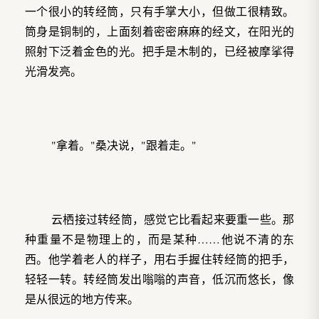
一个很小的转经筒，只有手掌大小，但做工很精致。
筒身是铜制的，上面刻着密密麻麻的经文，在阳光的
照射下泛着金色的光。把手是木制的，已经被摩挲得
光滑发亮。
"拿着。"桑决说，"跟着走。"
云栖接过转经筒，感觉它比看起来要重一些。那
种重量不是物理上的，而是某种……他说不清的东
西。他学着老人的样子，用右手握住转经筒的把手，
轻轻一转。转经筒发出嗡嗡的声音，低沉而悠长，像
是从很远的地方传来。