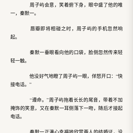
周子屿会意，笑着俯下身，眼中盛了他的唯
一，秦默一。
唇瓣即将相碰之时，周子屿的手机忽然响
起。
秦默一垂眼看向他的口袋，脸侧忽然传来轻
轻一触。
他没好气地瞪了周子屿一眼，佯怒开口：“快
接电话。”
“遵命。”周子屿拖着长长的尾音，带着不加
掩饰的笑意，又在秦默一耳侧落下一吻，随后才接起
电话。
秦默一正满心幸福地欣赏两人的结婚证，没