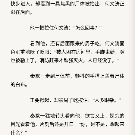
快步进入，却看到一具焦黑的尸体被抬出，何文涛正
跟在后面。
他一把拉住何文涛：“怎么回事？”
看到他，还有后面跟来的周子屹，何文涛面
色沉重地眨了眨眼：“被人困在房间里，手脚束缚，嘴
也被勒上了，消防赶来才勉强灭火，人已经没了。”
秦默一走到尸体前，颤抖的手搭上盖着尸体
的白布。
正要掀起，却被周子屹按住：“人多眼杂。”
秦默一猛地转头看向他，欲言又止，探究的
目光看着他，片刻后还是开口：“你，是不是，想起来
什么？”