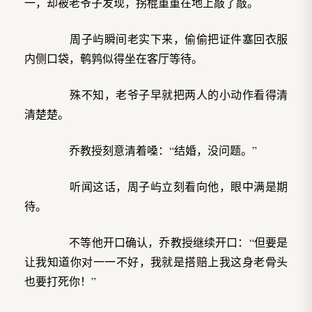
一，却被老爷子发现，拐棍重重在地上敲了敲。
周子屿瞬间老实下来，偷偷把证件塞回衣服
内侧口袋，鹌鹑似得坐在客厅等待。
殊不知，老爷子早就把两人的小动作看得清
清楚楚。
乔教授刻意清着嗓：“结婚，没问题。”
听闻这话，周子屿立刻看向他，眼中满是期
待。
不等他开口确认，乔教授继续开口：“但要是
让我知道你对一一不好，我就是搭赔上我这身老骨头
也要打死你！”