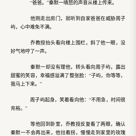
“爸爸。”秦默一嗔怒的声音从楼上传来。
他刚走出房门，就听到自家爸爸在威胁周子
屿，心中难免不满。
乔教授抬头看向楼上围栏，斜了他一眼，没
好气地哼了一声。
秦默一却没有理他，转头看向周子屿，露出
甜蜜的笑容，幸福感溢满了整张脸：“子屿，你等等，
我马上下来。”
周子屿起身，笑着看向他：“不用急，时间很
充裕。”
等他回到卧室，乔教授反复看了两眼，确认
秦默一不会再出来，他拄着拐，慢慢走到家里的玫瑰