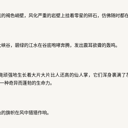
直的褐色峭壁，风化严重的岩壁上挂着零星的碎石，仿佛随时都
大峡谷，碧绿的江水在谷底咆哮奔腾，发出震耳欲聋的轰鸣。
竟顽强地生长着大片大片比人还高的仙人掌，它们浑身裹满了
一种奇异而蓬勃的生命力。
色的旗帜在风中猎猎作响。