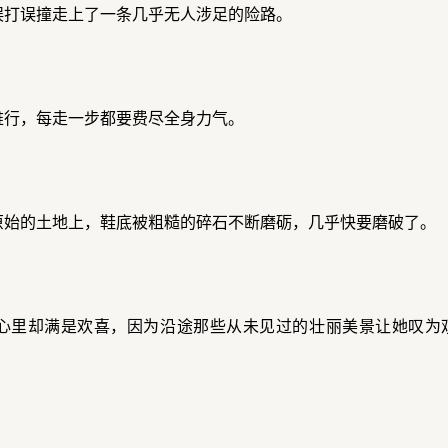
误打误撞走上了一条几乎无人涉足的险路。
难行，每走一步都要费尽全身力气。
原始的土地上，鞋底被粗糙的碎石不断磨砺，几乎快要磨破了。
心里却满是欢喜，因为沿途那些从未见过的壮丽美景让她叹为