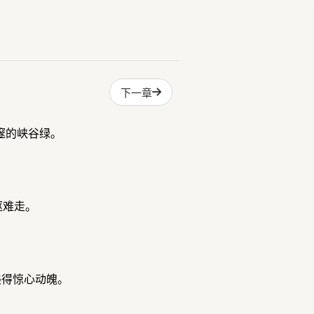
下一章
邃的峡谷绿。
岖难走。
美得惊心动魄。