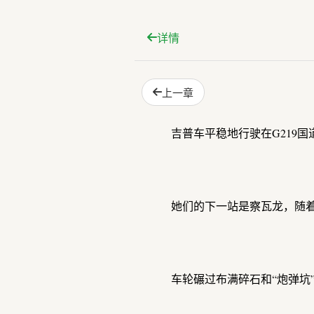
详情
上一章
吉普车平稳地行驶在G219
她们的下一站是察瓦龙，随
车轮碾过布满碎石和“炮弹坑