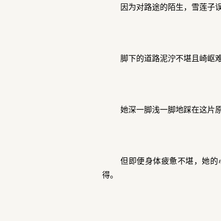
因为对路途的陌生，雪莲子
脚下的道路泥泞不堪且崎岖
她深一脚浅一脚地踩在这片
但即便身体疲惫不堪，她的
得。