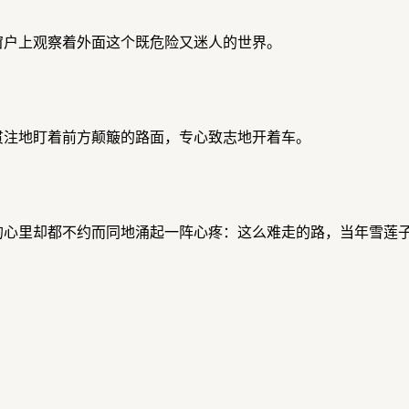
窗户上观察着外面这个既危险又迷人的世界。
贯注地盯着前方颠簸的路面，专心致志地开着车。
的心里却都不约而同地涌起一阵心疼：这么难走的路，当年雪莲