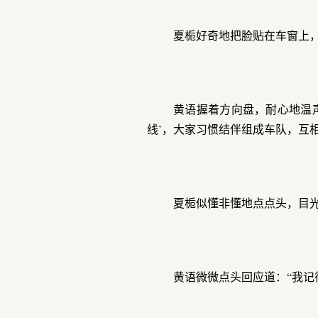
夏栀好奇地把脸贴在车窗上，
黄语握着方向盘，耐心地温
线’，大家习惯结伴组成车队，互
夏栀似懂非懂地点点头，目
黄语微微点头回应道：“我记