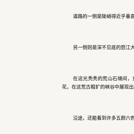
道路的一侧是陡峭得近乎垂
另一侧则是深不见底的怒江
在这光秃秃的荒山石缝间，
花，在这荒古粗犷的峡谷中展现出
沿途，还能看到许多五颜六