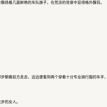
方飘扬着几面鲜艳的车队旗子，在荒凉的背景中显得格外醒目。
脚步朝着前方走去，远远便看到两个穿着十分专业骑行服的车手
徒步的女人。