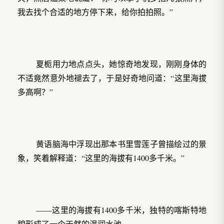
我去找个合适的地方停下来，给你拍拍照。”
夏栀用力地点点头，她惊奇地发现，刚刚身体的
不适竟然意外地褪去了，于是好奇地问道：“这里海拔
多高啊？”
黄语脑海中浮现出那本书里雪莲子曾描绘过的景
象，笑着解释道：“这里的海拔有1400多千米。”
——这里的海拔有1400多千米，独特的喀斯特地
貌形成了一个天然的温润水池。