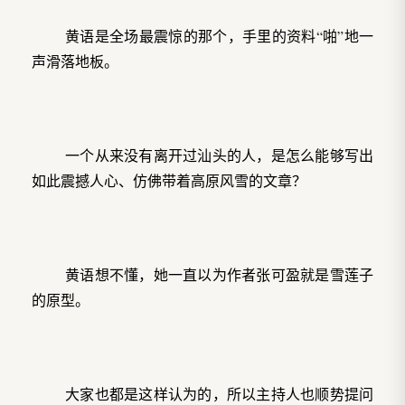
黄语是全场最震惊的那个，手里的资料“啪”地一
声滑落地板。
一个从来没有离开过汕头的人，是怎么能够写出
如此震撼人心、仿佛带着高原风雪的文章？
黄语想不懂，她一直以为作者张可盈就是雪莲子
的原型。
大家也都是这样认为的，所以主持人也顺势提问