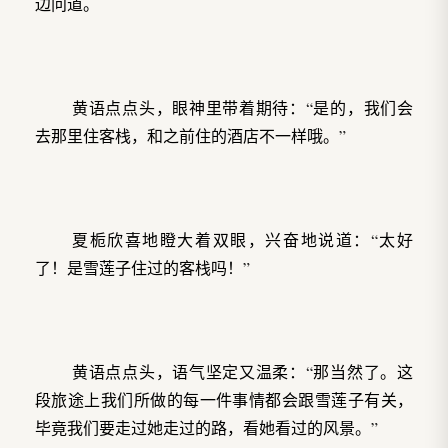
边问道。
黄语点点头，眼神里带着期待：“是的，我们会
去那里住客栈，和之前住的酒店不一样哦。”
夏栀欣喜地瞪大着双眼，兴奋地说道：“太好
了！是雪莲子住过的客栈吗！”
黄语点点头，语气坚定又温柔：“那当然了。这
段旅途上我们所做的每一件事情都会跟雪莲子有关，
毕竟我们要走过她走过的路，看她看过的风景。”