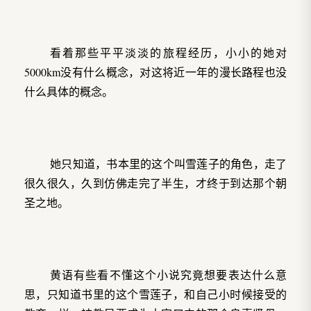
看着那些平平淡淡的旅程经历，小小的她对
5000km没有什么概念，对这将近一年的漫长路程也没
什么具体的概念。
她只知道，书本里的这个叫雪莲子的角色，走了
很久很久，久到仿佛走完了半生，才终于到达那个朝
圣之地。
黄语有些看不懂这个小说究竟想要表达什么意
思，只知道书里的这个雪莲子，和自己小时候接受的