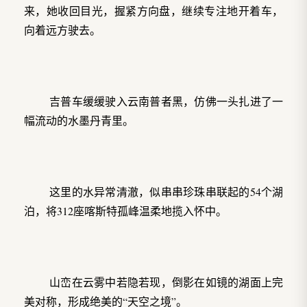
来，她收回目光，握紧方向盘，继续专注地开着车，
向着远方驶去。
吉普车缓缓驶入云南普者黑，仿佛一头扎进了一
幅流动的水墨丹青里。
这里的水异常清澈，似串串珍珠串联起的54个湖
泊，将312座喀斯特孤峰温柔地揽入怀中。
山峦在云雾中若隐若现，倒影在如镜的湖面上完
美对称，形成绝美的“天空之境”。