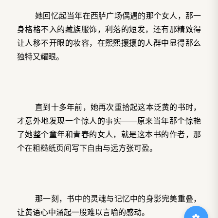
她回忆起当年在西胪广场偶遇的那个女人，那一
身格格不入的藏族服饰，利落的短发，还有那精致得
让人移不开眼的妆容，在熙熙攘攘的人群中显得那么
独特又耀眼。
直到十多年前，她再次重拾起这本泛黄的书时，
才意外地发现一个惊人的事实——原来当年那个惊艳
了她整个童年和青春的女人，就是这本书的作者，那
个在粗糙纸页间写下自由与远方张可盈。
那一刻，书中的灵魂与记忆中的身影完美重叠，
让黄语心中涌起一股难以言喻的感动。