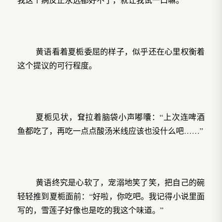
黄语看着夏栀委屈的样子，似乎还在心里权衡着
这个提议的可行程度。
夏栀见状，耷拉着脑袋小声嘟囔：“上次连啤酒
鱼都吃了，再吃一点点酸汤米线应该也没什么吧……”
黄语终究是心软了，宠溺地笑了笑，把自己的碗
轻轻推到夏栀面前：“好啦，你吃吧。我记得小说里面
写的，雪莲子好像也是吃的我这个味道。”