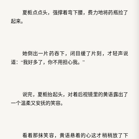
夏栀点点头，强撑着弯下腰，费力地将药瓶捡了
起来。
她倒出一片药吞下，闭目缓了片刻，才轻声说
道：“我好多了，你不用担心我。”
说完，夏栀抬起头，对着后视镜里的黄语露出了
一个温柔又安抚的笑容。
看着那抹笑容，黄语悬着的心这才稍稍放了下