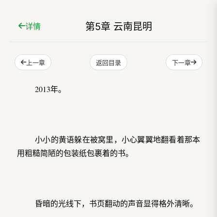
第5章 云南昆明
详情
上一章
下一章
返回目录
2013年。
小小的黄语躲在被窝里，小心翼翼地翻看着那本
用粗糙简陋的包装纸包裹着的书。
昏暗的光线下，书页翻动的声音显得格外清晰。