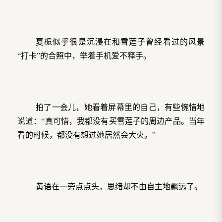
夏栀似乎很是沉浸在和雪莲子曾经看过的风景
“打卡”的合照中，举着手机爱不释手。
拍了一会儿，她看着屏幕里的自己，有些惋惜地
说道：“真可惜，我都没有买雪莲子的周边产品。当年
看的时候，都没有想过她居然会大火。”
黄语在一旁点点头，思绪却不由自主地飘远了。