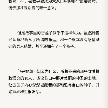
教育一样，被教导要成为大家口中的那个良妻贤母，
仿佛那才是活着的唯一意义。
但是故事里的雪莲子似乎不这样认为。虽然她曾
经认命地听从了所谓的命运，和一个根本没有感情基
础的男人结婚，甚至还拥有了一个孩子。
但是她却不知道为什么，听着外来的那些穿着精
致漂亮的女人，谈论着口中那片美丽的神圣的土地，
让雪莲子内心深深埋藏着的那颗追寻自由的种子，开
始疯狂地生根发芽。