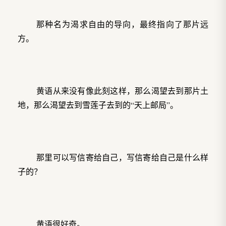
那种名为渴求自由的导向，最终指向了那片远
方。
黄语从来没有像此刻这样，那么渴望去到那片土
地，那么渴望去到雪莲子去到的“天上邮局”。
那里可以写信寄给自己，写信寄给自己是什么样
子的？
黄语很好奇。