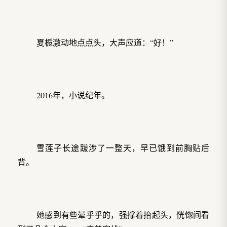
夏栀激动地点点头，大声应道：“好！”
2016年，小说纪年。
雪莲子长途跋涉了一整天，早已饿到前胸贴后
背。
她感到有些晕乎乎的，强撑着抬起头，恍惚间看