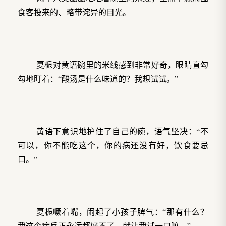
食客投来的、略带诧异的目光。
夏栀对黄语碗里的米线感到非常好奇，眼睛直勾
勾地盯着：“酸汤是什么味道的？我想试试。”
黄语下意识地护住了自己的碗，语气坚决：“不
可以，你不能吃这个，你的病还没有好，饮食要忌
口。”
夏栀噘着嘴，闹起了小孩子脾气：“那有什么？
我这个病反正永远都好不了，就让我试一口嘛。”