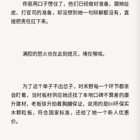
佟丽两口子愣住了，他们已经做好准备，跟她扯
皮、打官司的准备，却没想到她一句辩解都没有，直
接把责任扛下来。
满腔的怒火也在此刻熄灭，堵在喉咙。
为了这个单子不出岔子，时禾野每一个环节都亲
自盯着，当时板材供应她还找了本地口碑不算差的康
升建材，老板徐升拍着胸脯保证，说用的是E0环保实
木颗粒板，符合国家标准，还给了她一个新人优惠
价。