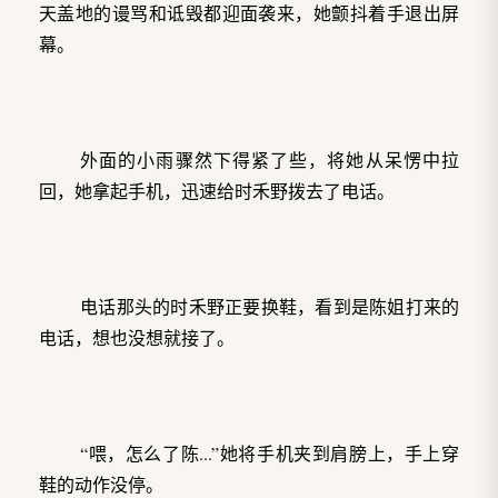
天盖地的谩骂和诋毁都迎面袭来，她颤抖着手退出屏
幕。
外面的小雨骤然下得紧了些，将她从呆愣中拉
回，她拿起手机，迅速给时禾野拨去了电话。
电话那头的时禾野正要换鞋，看到是陈姐打来的
电话，想也没想就接了。
“喂，怎么了陈...”她将手机夹到肩膀上，手上穿
鞋的动作没停。