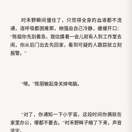
时禾野瞬间僵住了，只觉得全身的血液都不流
通，连呼吸都困难那，她强迫自己冷静，缓缓开口：
“陈姐你先别着急，我估摸着一会儿就有人到工作室去
闹，你从后门出去先回家，看到可疑的人跟踪就立刻
报警。”
“嗯。”陈丽敏起身关掉电脑。
“对了，你通知一下小宇宙，这段时间你俩就在
家里办公，哪都不要去。”时禾野眸子暗了下来，声音
坚定。