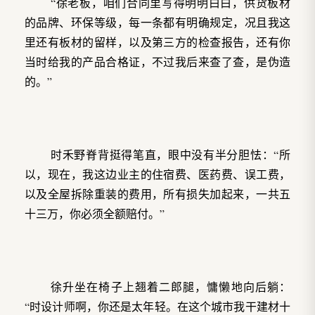
“徐老板，咱们合同里写得明明白白，供货板材
的品牌、环保等级，每一条都有明确规定，况且我这
里还有板材的留样，以及第三方的检查报告，还有你
当时给我的产品合格证，不过我后来查了查，是伪造
的。”
时禾野脊背挺得笔直，眼中没有半分胆怯：“所
以，现在，我这边业主的住宿费、医药费、误工费，
以及全屋拆除重装的费用，所有损失加起来，一共五
十三万，你必须全额赔付。”
徐升坐在椅子上翘着二郎腿，慵懒地向后躺：
“时设计师啊，你还是太年轻。在这个城市我干建材十