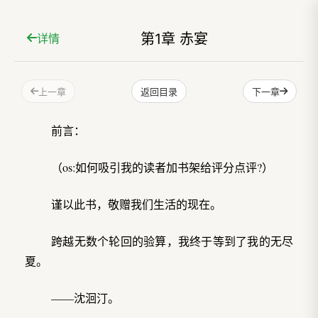
第1章 赤宴
详情
上一章
下一章
返回目录
前言：
（os:如何吸引我的读者加书架给评分点评?）
谨以此书，敬赠我们生活的现在。
跨越无数个轮回的验算，我终于等到了我的无尽
夏。
——沈洄汀。