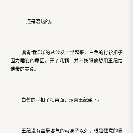
—还是温热的。
虞青懒洋洋的从沙发上坐起来，白色的衬衫扣子
因为睡姿的原因，开了几颗，并不妨碍他想用王纪给
他带的美食。
白皙的手扣了扣桌面，示意王纪坐下。
王纪没有丝毫客气的就身子以外，很是惬意的靠