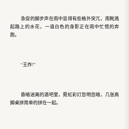
急促的脚步声在雨中显得有些格外突兀，雨靴溅
起路上的水花，一道白色的身影正在雨中忙慌的奔
跑。
“王炸!”
昏暗迷离的酒吧里，霓虹彩灯忽明忽暗，几张高
脚桌拼简单的拼在一起。