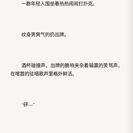
一群年轻人围坐着热热闹闹打扑克。
纹身男爽气的扔出牌。
酒杯碰撞声、出牌的脆响夹杂着输赢的笑骂声，
在喧嚣的驻唱歌声里格外鲜活。
“砰—”