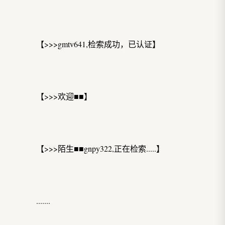
【>>>gmtv641,检索成功，已认证】
【>>>欢迎■■】
【>>>陌生■■gnpy322,正在检索.....】
.......