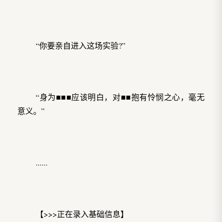
“你要亲自进入这场实验?”
“身为■■■应该明白，对■■抱有怜悯之心，毫无
意义。”
......
【>>>正在录入基础信息】