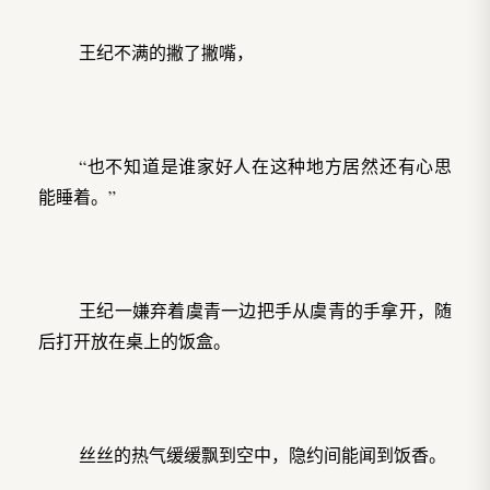
王纪不满的撇了撇嘴，
“也不知道是谁家好人在这种地方居然还有心思
能睡着。”
王纪一嫌弃着虞青一边把手从虞青的手拿开，随
后打开放在桌上的饭盒。
丝丝的热气缓缓飘到空中，隐约间能闻到饭香。