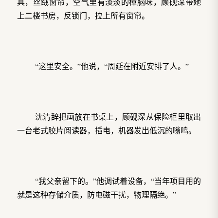
具，丝绒窗帘，空气里有淡淡的樟脑味，顾砚深带她
上二楼书房，反锁门，拉上所有窗帘。
“这里安全。”他说，“周延在附近安排了人。”
沈清辞把画放在书桌上，顾砚深从保险柜里取出
一台老式胶片阅读器，插电，机器发出低沉的嗡鸣。
“我父亲留下的。”他调试着设备，“当年项目用的
就是这种存储介质，防电磁干扰，物理隔绝。”