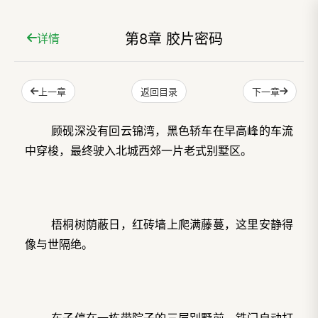
第8章 胶片密码
详情
上一章
下一章
返回目录
顾砚深没有回云锦湾，黑色轿车在早高峰的车流
中穿梭，最终驶入北城西郊一片老式别墅区。
梧桐树荫蔽日，红砖墙上爬满藤蔓，这里安静得
像与世隔绝。
车子停在一栋带院子的三层别墅前，铁门自动打