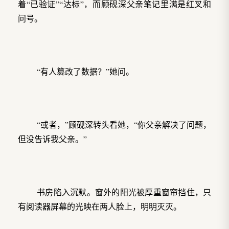
着“已验证”“达标”，而顾砚深父亲笔记里满是红叉和
问号。
“有人篡改了数据？”她问。
“或者，”顾砚深转头看她，“你父亲解决了问题，
但没告诉我父亲。”
书房陷入沉默。窗外的阳光被厚重窗帘挡住，只
有阅读器屏幕的光映在两人脸上，明明灭灭。