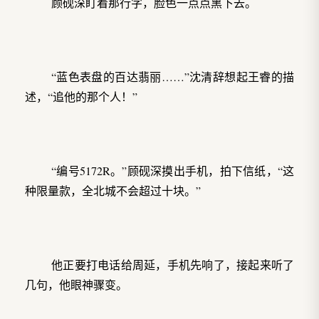
顾砚深盯着那行字，脸色一点点黑下去。
“蓝色表盘的百达翡丽……”沈清辞想起王睿的描
述，“追他的那个人！”
“编号5172R。”顾砚深摸出手机，拍下信纸，“这
种限量款，全北城不会超过十块。”
他正要打电话给周延，手机先响了，接起来听了
几句，他眼神骤变。