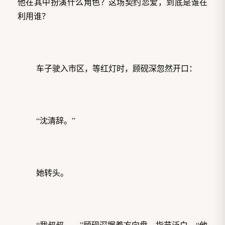
他在其中扮演什么角色？这场契约恋爱，到底是谁在
利用谁？
车子驶入市区，等红灯时，顾砚深忽然开口：
“沈清辞。”
她转头。
“我叔叔……”顾砚深握着方向盘，指节泛白，“他