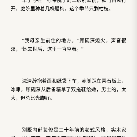
开，庭院里种着几株腊梅，这个季节只剩枯枝。
“我母亲生前住的地方。”顾砚深熄火，声音很
淡，“她去世后，这里一直空着。”
沈清辞抱着画和纸袋下车，赤脚踩在青石板上，
冰凉，顾砚深从后备箱拿了双拖鞋给她，男士的，太
大，但总比光脚好。
别墅内部装修是二十年前的老式风格，实木家