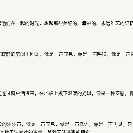
起他们在一起的时光，想起那些美好的、幸福的、永远难忘的记
在寂静的房间里回荡，像是一声叹息，像是一声呼唤，像是一声
光透过窗户洒进来，在地板上投下温暖的光斑，像是一种安慰，
柔的沙沙声，像是一声叹息，像是一声低语，像是一声再见。只
某种无法表达的不舍，某种无法逃避的现实。