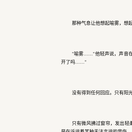
那种气息让他想起喻雾，想
"喻雾……"他轻声说，声音
开了吗……"
没有得到任何回应。只有阳
只有微风拂过窗帘，发出轻
是在诉说着某种无法言说的悲伤，