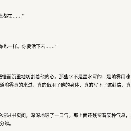
直都在……"
你也一样。你要活下去……"
缓慢而沉重地切割着他的心。那些字不是墨水写的，是喻雾用魂
道喻雾真的来过，真的借用了他的身体，真的写下了这封信，真
脸埋进书页间，深深地吸了一口气。那上面还残留着某种气息，
分辨。