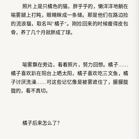
照片上是只橘色的猫，胖乎乎的，懒洋洋地躺在
喻雾腿上打盹，眼睛眯成一条缝。那是他们在路边捡
的流浪猫，取名叫"橘子"。刚捡回来的时候瘦得皮包
骨，养了几个月就胖成了球。
喻雾飘在旁边，看着照片，努力回想。橘子……
橘子喜欢趴在阳台上晒太阳，橘子喜欢吃三文鱼，橘
子讨厌洗澡……可这些记忆像是被雾遮住了，朦朦胧
胧的，看不真切。
橘子后来怎么了？