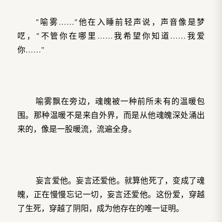
"喻雾……"他在入睡前轻声说，声音像是梦
呓，"不管你在哪里……我希望你知道……我爱
你……"
喻雾飘在旁边，魂魄被一种前所未有的温暖包
围。那种温暖不是来自外界，而是从他魂魄深处涌出
来的，像是一股暖流，流遍全身。
妄言爱他。妄言还爱他。就算他死了，变成了魂
魄，正在慢慢忘记一切，妄言还爱他。这份爱，穿越
了生死，穿越了阴阳，成为他存在的唯一证明。