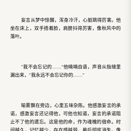
妄言从梦中惊醒，浑身冷汗，心脏跳得厉害。他
坐在床上，双手捂着脸，肩膀抖得厉害，像秋风中的
落叶。
"我不会忘记的……"他喃喃自语，声音从指缝里
漏出来，"我永远不会忘记你的……"
喻雾飘在旁边，心里五味杂陈。他感激妄言的承
诺，感激妄言还记得他，可他也知道，妄言的承诺阻
止不了他的遗忘。这是他的命，作为魂魄的宿命。时
间越久，记忆越少，存在感越弱，最后彻底消失，像