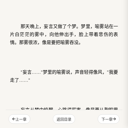
那天晚上，妄言又做了个梦。梦里，喻雾站在一
片白茫茫的雾中，向他伸出手，脸上带着悲伤的表
情。那雾很浓，像是要把喻雾吞没。
"妄言……"梦里的喻雾说，声音轻得像风，"我要
走了……"
妄言从梦中惊醒，心跳得厉害，像是要从胸腔里
跳出来。他坐在床上，环顾四周，想在黑暗里找到喻
上一章
下一章
返回目录
雾的身影。可房间里一片漆黑，什么都没有。