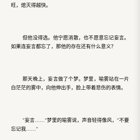
旺，熄灭得越快。
但他没得选。他宁愿消散，也不愿意忘记妄言。
如果连妄言都忘了，那他的存在还有什么意义？
那天晚上，妄言做了个梦。梦里，喻雾站在一片
白茫茫的雾中，向他伸出手，脸上带着悲伤的表情。
"妄言……"梦里的喻雾说，声音轻得像风，"不要
忘记我……"