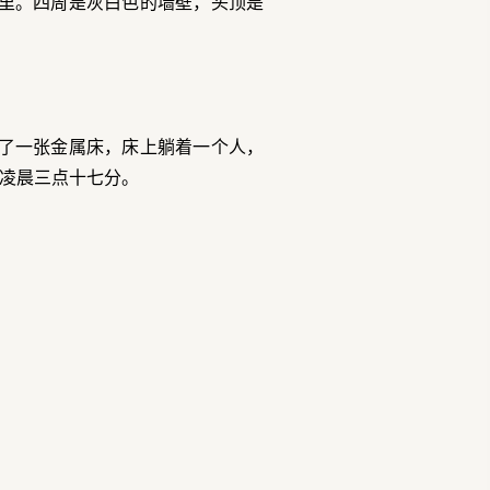
里。四周是灰白色的墙壁，头顶是
了一张金属床，床上躺着一个人，
凌晨三点十七分。