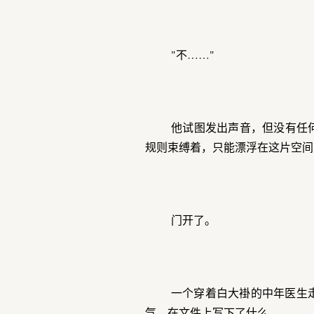
"不……"
他试图发出声音，但没有任
规则束缚着，只能漂浮在这片空间
门开了。
一个穿着白大褂的中年医生
气，在文件上写下了什么。