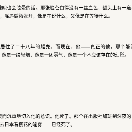
魂魄也会眩晕的话。那张脸苍白得没有一丝血色，额头上有一道
，嘴唇微微张开，像是在说什么，又像是在等待什么。
居住了二十八年的躯壳。而现在，他——真正的他，那个能
，像是一缕轻烟，像是一团雾气，像是一个不应该存在的幻影。
慢而沉重地切入他的意识。他死了。那个在出版社加班到深夜的
去日本看樱花的喻雾——已经死了。