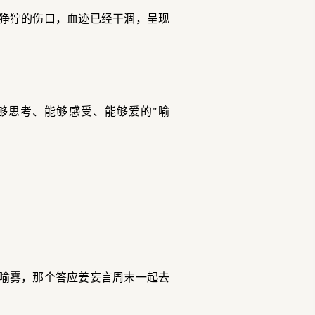
狰狞的伤口，血迹已经干涸，呈现
够思考、能够感受、能够爱的"喻
喻雾，那个答应姜妄言周末一起去