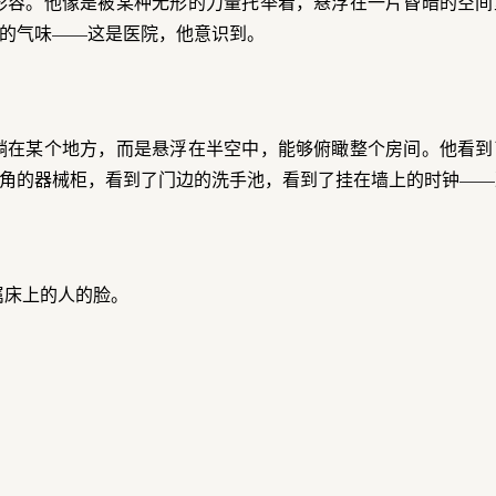
形容。他像是被某种无形的力量托举着，悬浮在一片昏暗的空间
的气味——这是医院，他意识到。
躺在某个地方，而是悬浮在半空中，能够俯瞰整个房间。他看到
角的器械柜，看到了门边的洗手池，看到了挂在墙上的时钟——
属床上的人的脸。