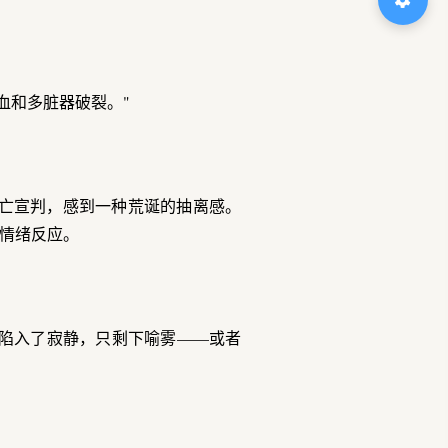
血和多脏器破裂。"
亡宣判，感到一种荒诞的抽离感。
情绪反应。
陷入了寂静，只剩下喻雾——或者