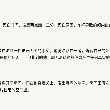
。死亡时间，凌晨两点四十三分。死亡原因，车祸导致的颅内出
是在陈述一件与己无关的事实。喻雾漂浮在一旁，听着自己的死
是他的死因——但此刻的他，却无法对这些信息产生任何真实的
身离开了房间。门在他身后关上，发出沉闷的响声。房间里再次
片昏暗的空间里。