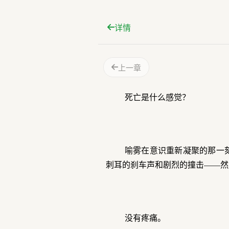
详情
上一章
死亡是什么感觉？
喻雾在意识重新凝聚的那一
刺耳的刹车声和剧烈的撞击——然
没有疼痛。