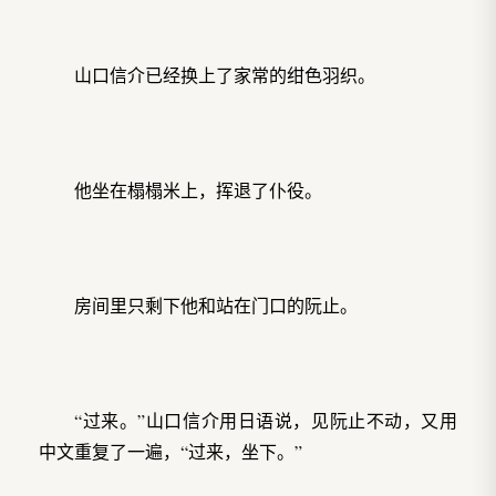
山口信介已经换上了家常的绀色羽织。
他坐在榻榻米上，挥退了仆役。
房间里只剩下他和站在门口的阮止。
“过来。”山口信介用日语说，见阮止不动，又用
中文重复了一遍，“过来，坐下。”