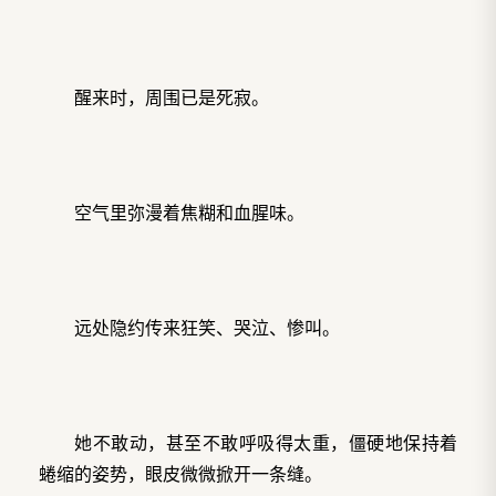
醒来时，周围已是死寂。
空气里弥漫着焦糊和血腥味。
远处隐约传来狂笑、哭泣、惨叫。
她不敢动，甚至不敢呼吸得太重，僵硬地保持着
蜷缩的姿势，眼皮微微掀开一条缝。