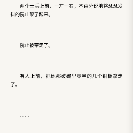
两个士兵上前，一左一右，不由分说地将瑟瑟发
抖的阮止架了起来。
阮止被带走了。
有人上前，把她那破碗里零星的几个铜板拿走
了。
……