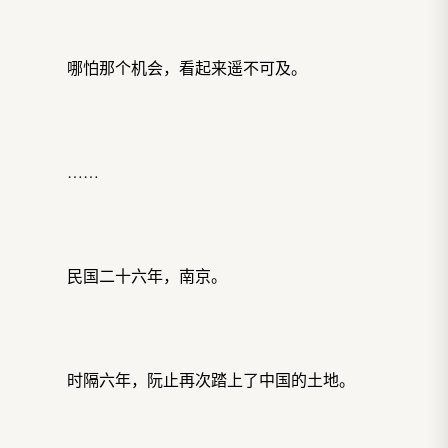
哪怕那个机会，看起来遥不可及。
……
民国二十六年，南京。
时隔六年，阮止再次踏上了中国的土地。