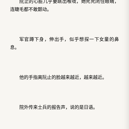
阮止的心脏几乎要跳出喉咙，她死死闭住眼睛，
连睫毛都不敢颤动。
军官蹲下身，伸出手，似乎想探一下女童的鼻
息。
他的手指离阮止的脸越来越近，越来越近。
院外传来士兵的报告声，说的是日语。