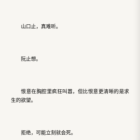
山口止，真难听。
阮止想。
恨意在胸腔里疯狂叫嚣，但比恨意更清晰的是求
生的欲望。
拒绝，可能立刻就会死。