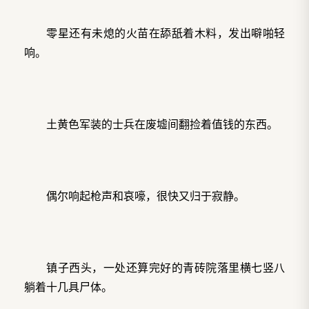
零星还有未熄的火苗在舔舐着木料，发出噼啪轻
响。
土黄色军装的士兵在废墟间翻捡着值钱的东西。
偶尔响起枪声和哀嚎，很快又归于寂静。
镇子西头，一处还算完好的青砖院落里横七竖八
躺着十几具尸体。