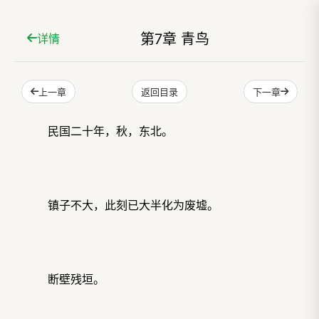
第7章 青鸟
详情
上一章
下一章
返回目录
民国二十年，秋，东北。
镇子不大，此刻已大半化为废墟。
断壁残垣。