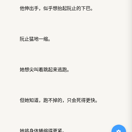
他伸出手，似乎想抬起阮止的下巴。
阮止猛地一缩。
她想尖叫着跳起来逃跑。
但她知道，跑不掉的，只会死得更快。
她将身体蜷缩得更紧。