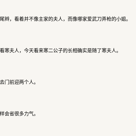
尾辫，看着并不像主家的夫人，而像哪家爱武刀弄枪的小姐。
看寒夫人，今天看来寒二公子的长相确实是随了寒夫人。
去门前迎两个人。
样会省很多力气。