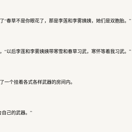
了“春草不是你眼花了，那是李莲和李雾姨姨，她们是双胞胎。”
，“以后李莲和李雾姨姨带寒雪和春草习武，寒怀等着我习武。”
了一个挂着各式各样武器的房间内。
合自己的武器。”