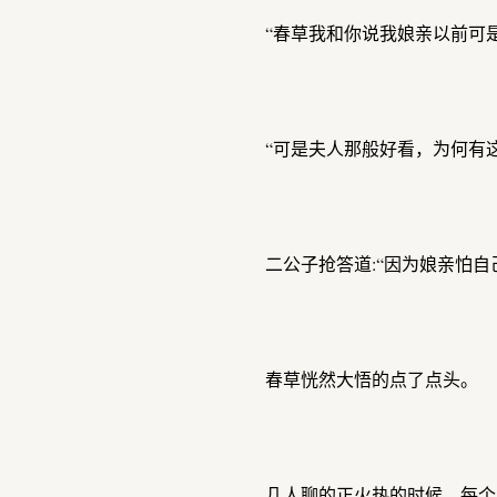
“春草我和你说我娘亲以前可
“可是夫人那般好看，为何有
二公子抢答道:“因为娘亲怕
春草恍然大悟的点了点头。
几人聊的正火热的时候，每个