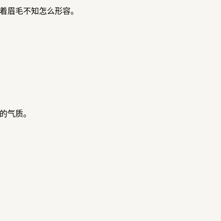
着眉毛不知怎么形容。
的气质。