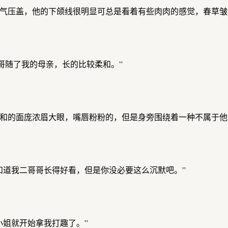
气压盖，他的下颌线很明显可总是看着有些肉肉的感觉，春草皱
哥哥随了我的母亲，长的比较柔和。”
和的面庞浓眉大眼，嘴唇粉粉的，但是身旁围绕着一种不属于他
知道我二哥哥长得好看，但是你没必要这么沉默吧。”
小姐就开始拿我打趣了。”