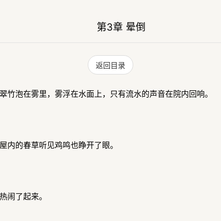
第3章 晕倒
返回目录
翠竹泡在雾里，雾浮在水面上，只有流水的声音在院内回响。
屋内的春草听见鸡鸣也睁开了眼。
热闹了起来。