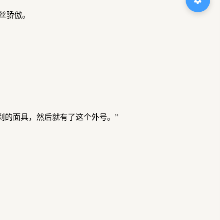
丝骄傲。
刹的面具，然后就有了这个外号。”