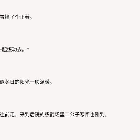
雪撞了个正着。
一起练功去。”
似冬日的阳光一般温暖。
往前走，来到后院的练武场里二公子寒怀也刚到。