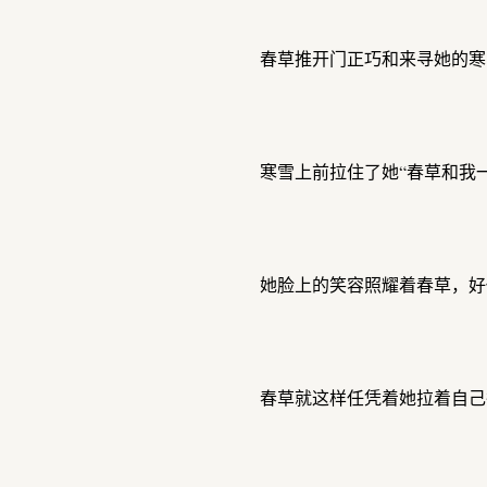
春草推开门正巧和来寻她的寒
寒雪上前拉住了她“春草和我
她脸上的笑容照耀着春草，好
春草就这样任凭着她拉着自己