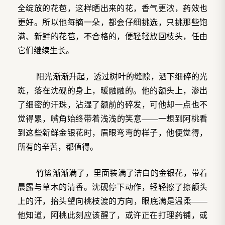
全绽放的花苞，这样晒出来的花，香气更浓，药效也
更好。所以他每摘一朵，都会仔细挑选，只挑那些饱
满、新鲜的花苞，不合格的，便轻轻放回枝头，任由
它们继续生长。
阳光渐渐升起，透过树叶的缝隙，洒下细碎的光
斑，落在沈砚的身上，暖融融的。他的额头上，渗出
了细密的汗珠，沾湿了额前的碎发，可他却一点也不
觉得累，嘴角始终带着浅浅的笑意——一想到阿桃看
到这些新鲜金银花时，眉眼弯弯的样子，他便觉得，
所有的辛苦，都值得。
竹篮渐渐满了，里面装满了洁白的金银花，带着
晨露与草木的清香。沈砚停下动作，轻轻擦了擦额头
上的汗，抬头望向桃枝渡的方向，眼底满是温柔——
他知道，阿桃此刻应该醒了，或许正在打理药铺，或