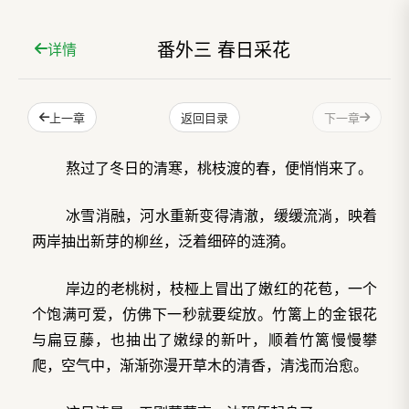
番外三 春日采花
详情
上一章
下一章
返回目录
熬过了冬日的清寒，桃枝渡的春，便悄悄来了。
冰雪消融，河水重新变得清澈，缓缓流淌，映着
两岸抽出新芽的柳丝，泛着细碎的涟漪。
岸边的老桃树，枝桠上冒出了嫩红的花苞，一个
个饱满可爱，仿佛下一秒就要绽放。竹篱上的金银花
与扁豆藤，也抽出了嫩绿的新叶，顺着竹篱慢慢攀
爬，空气中，渐渐弥漫开草木的清香，清浅而治愈。