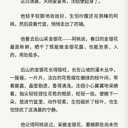
这日清晨，天刚蒙蒙亮，沈砚便起身了。
他轻手轻脚地收拾好，生怕吵醒还在熟睡的阿
桃，然后提着竹篮，悄悄走出了药铺。
他要去后山采金银花——阿桃说，春日的金银花
最是新鲜，晒干了既能做金银花露，也能泡茶、入
药，用处极多。
后山的金银花长得极旺，长在山坡的灌木丛中，
一簇簇，一片片，洁白的花苞缀在嫩绿的枝叶间，带
着晨露，晶莹剔透，香得清浅。沈砚小心翼翼地采摘
着，指尖轻轻捏住花苞的根部，轻轻一掐，便摘下一
朵，放进竹篮里，动作轻柔，生怕碰折了枝叶，也生
怕惊扰了这清晨的宁静。
他记得阿桃说过，采摘金银花，要摘那些尚未完