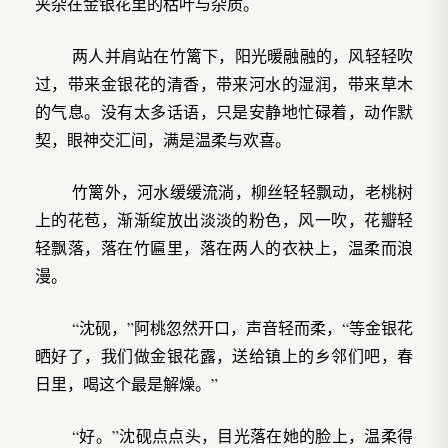
夹杂在金银花里的枯叶与杂质。
两人并肩站在竹篱下，阳光暖融融的，风轻轻吹
过，带来金银花的清香，带来河水的湿润，带来草木
的气息。没有太多话语，只是安静地忙碌着，动作默
契，眼神交汇间，满是温柔与欢喜。
竹篱外，河水缓缓流淌，柳丝轻轻飘动，老桃树
上的花苞，渐渐绽放出淡淡的粉色，风一吹，花瓣轻
轻飘落，落在竹匾里，落在两人的衣袂上，温柔而浪
漫。
“沈砚，”阿桃忽然开口，声音轻而柔，“等金银花
晒好了，我们做金银花露，送给镇上的乡邻们吧，春
日里，喝这个最是解燥。”
“好。”沈砚点点头，目光落在她的脸上，温柔得