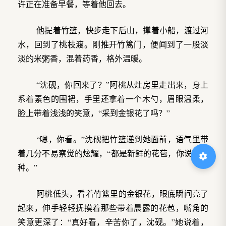
许正在准备早餐，等着他回去。
他提着竹篮，快步走下后山，撑着小船，渡过河
水，回到了桃枝渡。刚推开竹篱门，便闻到了一股淡
淡的米粥香，混着药香，格外温暖。
“沈砚，你回来了？”阿桃从灶房里走出来，身上
系着素色的围裙，手里还拿着一个木勺，眉眼温柔，
脸上带着浅浅的笑意，“采到金银花了吗？”
“嗯，你看。”沈砚把竹篮递到她面前，语气里带
着几分不易察觉的炫耀，“都是新鲜的花苞，你说的那
种。”
阿桃低头，看着竹篮里的金银花，眼底瞬间亮了
起来，伸手轻轻抚摸着那些带着晨露的花苞，嘴角的
笑意更深了：“真好看，辛苦你了，沈砚。”她说着，