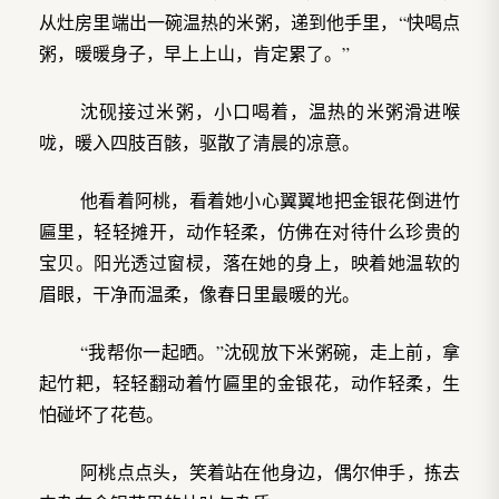
从灶房里端出一碗温热的米粥，递到他手里，“快喝点
粥，暖暖身子，早上上山，肯定累了。”
沈砚接过米粥，小口喝着，温热的米粥滑进喉
咙，暖入四肢百骸，驱散了清晨的凉意。
他看着阿桃，看着她小心翼翼地把金银花倒进竹
匾里，轻轻摊开，动作轻柔，仿佛在对待什么珍贵的
宝贝。阳光透过窗棂，落在她的身上，映着她温软的
眉眼，干净而温柔，像春日里最暖的光。
“我帮你一起晒。”沈砚放下米粥碗，走上前，拿
起竹耙，轻轻翻动着竹匾里的金银花，动作轻柔，生
怕碰坏了花苞。
阿桃点点头，笑着站在他身边，偶尔伸手，拣去