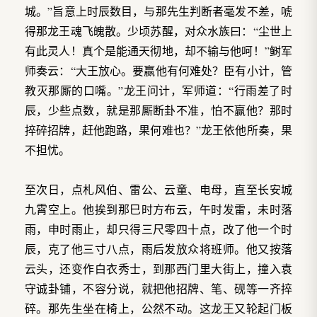
城。”旨意上时辰数目，与那先生判断者毫发不差，唬
得那龙王魂飞魄散。少顷苏醒，对众水族曰：“尘世上
有此灵人！真个是能通天彻地，却不输与他呵！”鲥军
师奏云：“大王放心。要赢他有何难处？臣有小计，管
教灭那厮的口嘴。”龙王问计，军师道：“行雨差了时
辰，少些点数，就是那厮断卦不准，怕不赢他？那时
捽碎招牌，赶他跑路，果何难也？”龙王依他所奏，果
不担忧。
至次日，点札风伯、雷公、云童、电母，直至长安城
九霄空上。他挨到那巳时方布云，午时发雷，未时落
雨，申时雨止，却只得三尺零四十点，改了他一个时
辰，克了他三寸八点，雨后发放众将班师。他又按落
云头，还变作白衣秀士，到那西门里大街上，撞入袁
守诚卦铺，不容分说，就把他招牌、笔、砚等一齐捽
碎。那先生坐在椅上，公然不动。这龙王又轮起门板