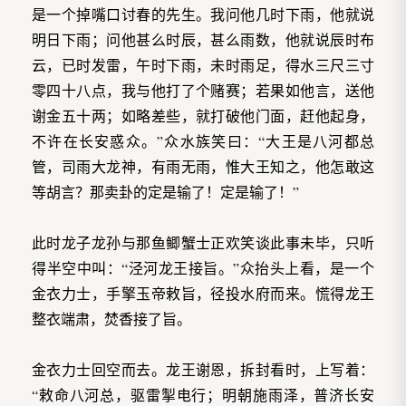
是一个掉嘴口讨春的先生。我问他几时下雨，他就说
明日下雨；问他甚么时辰，甚么雨数，他就说辰时布
云，已时发雷，午时下雨，未时雨足，得水三尺三寸
零四十八点，我与他打了个赌赛；若果如他言，送他
谢金五十两；如略差些，就打破他门面，赶他起身，
不许在长安惑众。”众水族笑曰：“大王是八河都总
管，司雨大龙神，有雨无雨，惟大王知之，他怎敢这
等胡言？那卖卦的定是输了！定是输了！”
此时龙子龙孙与那鱼鲫蟹士正欢笑谈此事未毕，只听
得半空中叫：“泾河龙王接旨。”众抬头上看，是一个
金衣力士，手擎玉帝敕旨，径投水府而来。慌得龙王
整衣端肃，焚香接了旨。
金衣力士回空而去。龙王谢恩，拆封看时，上写着：
“敕命八河总，驱雷掣电行；明朝施雨泽，普济长安