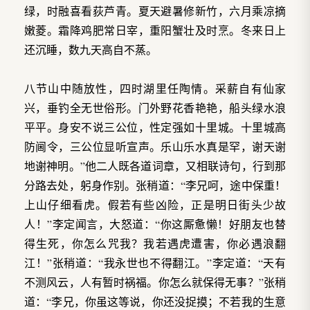
绿，时融喜看荻芦青。夏天避暑修新竹，六月乘凉摘
嫩菱。霜降鸡肥常日宰，重阳蟹壮及时烹。冬来日上
还沉睡，数九天高自不蒸。
八节山中随放性，四时湖里任陶情。采薪自有仙家
兴，垂钓全无世俗形。门外野花香艳艳，船头绿水浪
平平。身安不说三公位，性定强如十里城。十里城高
防阃令，三公位显听宣声。乐山乐水真是罕，谢天谢
地谢神明。”他二人既各道词章，又相联诗句，行到那
分路去处，躬身作别。张稍道：“李兄呵，途中保重！
上山仔细看虎。假若有些凶险，正是明日街头少故
人！”李定闻言，大怒道：“你这厮惫懒！好朋友也替
得生死，你怎么咒我？我若遇虎遭害，你必遇浪翻
江！”张稍道：“我永世也不得翻江。”李定道：“天有
不测风云，人有暂时祸福。你怎么就保得无事？”张稍
道：“李兄，你虽这等说，你还没捉摸；不若我的生意