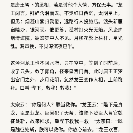
是唐王驾下的丞相，若是讨他个人情，方保无事。”龙
王闻言，拜辞含泪而去。不觉红日西沉，太阴星上，
但见：烟凝山紫归鸦倦，远路行人投旅店。渡头新雁
宿眭沙，银河现。催更筹，孤村灯火光无焰。风袅炉
烟清道院，蝴蝶梦中人不见。月移花影上栏杆，星光
乱。漏声换，不觉深沉夜已半。
这泾河龙王也不回水府，只在空中，等到子时前后，
收了云头，敛了雾角，径来皇宫门首。此时唐王正梦
出宫门之外，步月花阴，忽然龙王变作人相，上前跪
拜。口叫“陛下，救我！救我！”
太宗云：“你是何人？朕当救你。”龙王云：“陛下是真
龙，臣是业龙。臣因犯了天条，该陛下贤臣人曹官魏
征处斩，故来拜求，望陛下救我一救！”太宗曰：“既
是魏征处斩，朕可以救你。你放心前去。”龙王欢喜，