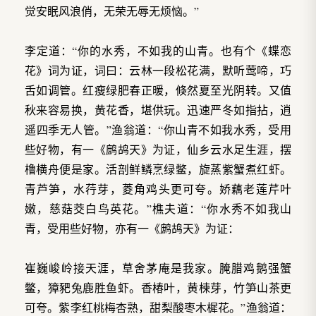
觉安眠风浪俏，无荣无辱无烦恼。”
李定道：“你的水秀，不如我的山青。也有个《蝶恋
花》词为证，词曰：云林一段松花满，默听莺啼，巧
舌如调管。红瘦绿肥春正暖，倏然夏至光阴转。又值
秋来容易换，黄花香，堪供玩。迅速严冬如指拈，逍
遥四季无人管。”渔翁道：“你山青不如我水秀，受用
些好物，有一《鹧鸪天》为证，仙乡云水足生涯，摆
橹横舟便是家。活剖鲜鳞烹绿鳖，旋蒸紫蟹煮红虾。
青芦笋，水荇芽，菱角鸡头更可夸。娇藕老莲芹叶
嫩，慈菇茭白鸟英花。”樵夫道：“你水秀不如我山
青，受用些好物，亦有一《鹧鸪天》为证：
崔巍峻岭接天涯，草舍茅庵是我家。腌腊鸡鹅强蟹
鳖，獐豝兔鹿胜鱼虾。香椿叶，黄楝芽，竹笋山茶更
可夸。紫李红桃梅杏熟，甜梨酸枣木樨花。”渔翁道：