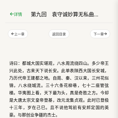
第九回 袁守诚妙算无私曲 老龙王拙计犯天条
详情
上一章
下一章
返回目录
诗曰：都城大国实堪观，八水周流绕四山。多少帝王
兴此处，古来天下说长安。此单表陕西大国长安城，
乃历代帝王建都之地。自周、秦、汉以来，三州花似
锦，八水绕城流。三十六条花柳巷，七十二座管弦
楼。华夷图上看，天下最为头，真是奇胜之方。今却
是大唐太宗文皇帝登基，改元龙集贞观。此时已登极
十三年，岁在己巳。且不说他驾前有安邦定国的英
豪。与那创业争疆的杰士。