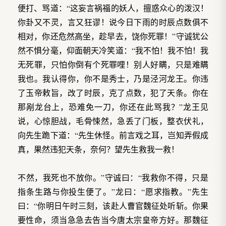
便打、骂道：“这妄言祸福的妖人，擅惑众心的泼汉！
你卦又不灵，言又狂谬！说今日下雨的时辰点数俱不
相对，你还危然高坐，趁早去，饶你死罪！”守诚犹公
然不惧分毫，仰面朝天冷笑道：“我不怕！我不怕！我
无死罪，只怕你倒有个死罪哩！别人好瞒，只是难瞒
我也。我认得你，你不是秀士，乃是泾河龙王。你违
了玉帝敕旨，改了时辰，克了点数，犯了天条。你在
那剐龙台上，恐难免一刀，你还在此骂我？”龙王见
说，心惊胆战，毛骨悚然，急丢了门板，整衣伏礼，
向先生跪下道：“先生休怪。前言戏之耳，岂知弄假成
真，果然违犯天条，奈何？望先生救我一救！
不然，我死也不放你。”守诚曰：“我救你不得，只是
指条生路与你投生便了。”龙曰：“愿求指教。”先生
曰：“你明日午时三刻，该赴人曹官魏征处听斩。你果
要性命，须当急急去告当今唐太宗皇帝方好。那魏征