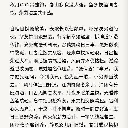
秋月晖晖常独钓，春山寂寂没人逢。鱼多换酒同妻
饮，柴剩沽壶共子丛。
自唱自斟随放荡，长歌长叹任颠风。呼兄唤弟邀船
伙，挈友携朋聚野翁。行令猜拳频递盏，拆牌道字漫
传钟。烹虾煮蟹朝朝乐，炒鸭爊鸡日日丰。愚妇煎茶
情散诞，山妻造饭意从容。晓来举杖淘轻浪，日出担
柴过大冲。雨后披蓑擒活鲤，风前弄斧伐枯松。潜踪
避世妆痴蠢，隐姓埋名作哑聋。”张稍道：“李兄，我
才僭先起句，今到我兄，也先起一联，小弟亦当续
之。”“风月佯狂山野汉，江湖寄傲老余丁。清闲有分
随潇洒，口舌无闻喜太平。月夜身眠茅屋稳，天昏体
盖箬蓑轻。忘情结识松梅友，乐意相交鸥鹭盟。名利
心头无算计，干戈耳畔不闻声。随时一酌香醪酒，度
日三餐野菜羹。两束柴薪为活计，一竿钓线是营生。
闲呼稚子磨钢斧，静唤憨儿补旧缯。春到爱观杨柳