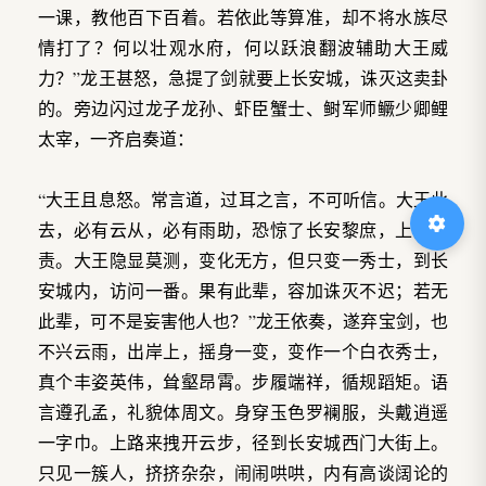
一课，教他百下百着。若依此等算准，却不将水族尽
情打了？何以壮观水府，何以跃浪翻波辅助大王威
力？”龙王甚怒，急提了剑就要上长安城，诛灭这卖卦
的。旁边闪过龙子龙孙、虾臣蟹士、鲥军师鳜少卿鲤
太宰，一齐启奏道：
“大王且息怒。常言道，过耳之言，不可听信。大王此
去，必有云从，必有雨助，恐惊了长安黎庶，上天见
责。大王隐显莫测，变化无方，但只变一秀士，到长
安城内，访问一番。果有此辈，容加诛灭不迟；若无
此辈，可不是妄害他人也？”龙王依奏，遂弃宝剑，也
不兴云雨，出岸上，摇身一变，变作一个白衣秀士，
真个丰姿英伟，耸壑昂霄。步履端祥，循规蹈矩。语
言遵孔孟，礼貌体周文。身穿玉色罗襕服，头戴逍遥
一字巾。上路来拽开云步，径到长安城西门大街上。
只见一簇人，挤挤杂杂，闹闹哄哄，内有高谈阔论的