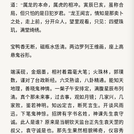
道：“属龙的本命，属虎的相冲。寅辰巳亥，虽称合
局，但只怕的是日犯岁君。”龙王闻言，情知是那卖卜
之处，走上前，分开众人，望里观看，只见：四壁珠
玑，满堂绮绣。
宝鸭香无断，磁瓶水恁清。两边罗列王维画，座上高
悬鬼谷形。
端溪砚，金烟墨，相衬着霜毫大笔；火珠林，郭璞
数，谨对了台政新经。六爻熟谙，八卦精通。能知天
地理，善晓鬼神情。一槃子午安排定，满腹星辰布列
清。真个那未来事，过去事，观如月镜；几家兴，几
家败，鉴若神明。知凶定吉，断死言生。开谈风雨
迅，下笔鬼神惊。招牌有字书名姓，神课先生袁守
诚。此人是谁？原来是当朝钦天监台正先生袁天罡的
叔父，袁守诚是也。那先生果然相貌稀奇，仪容秀