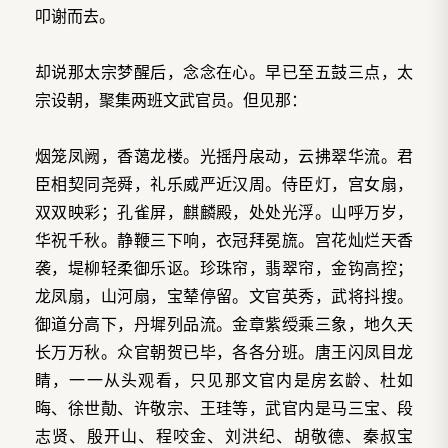
叩谢而去。
却说那太宗梦醒后，念念在心。早已至五鼓三点，太
宗设朝，聚集两班文武官员。但见那：
烟笼凤阙，香蔼龙楼。光摇丹扆动，云拂翠华流。君
臣相契同尧舜，礼乐威严近汉周。侍臣灯，宫女扇，
双双映彩；孔雀屏，麒麟殿，处处光浮。山呼万岁，
华祝千秋。静鞭三下响，衣冠拜冕旒。宫花灿烂天香
袭，堤柳轻柔御乐讴。珍珠帘，翡翠帘，金钩高控；
龙凤扇，山河扇，宝辇停留。文官英秀，武将抖搜。
御道分高下，丹墀列品流。金章紫绶乘三象，地久天
长万万秋。众官朝贺已毕，各各分班。唐王闪凤目龙
睛，一一从头观看，只见那文官内是房玄龄、杜如
晦、徐世勣、许敬宗、王珪等，武官内是马三宝、段
志贤、殷开山、程咬金、刘洪纪、胡敬德、秦叔宝