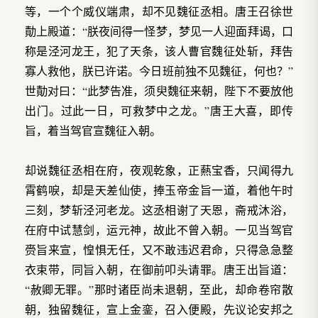
等，一个个威仪端肃，却不见魏征丞相。唐王召徐世
勣上殿道：“朕夜间得一怪梦，梦见一人迎面拜谒，口
称是泾河龙王，犯了天条，该人曹官魏征处斩，拜告
寡人救他，朕已许诺。今日班前独不见魏征，何也？”
世勣对曰：“此梦告准，须臾魏征来朝，陛下不要放他
出门。过此一日，可救梦中之龙。”唐王大喜，即传
旨，着当驾官宣魏征入朝。
却说魏征丞相在府，夜观乾象，正爇宝香，只闻得九
霄鹤唳，却是天差仙使，捧玉帝金旨一道，着他午时
三刻，梦斩泾河老龙。这丞相谢了天恩，斋戒沐浴，
在府中试慧剑，运元神，故此不曾入朝。一见当驾官
赍旨来宣，惶惧无任，又不敢违迟君命，只得急急整
衣束带，同旨入朝，在御前叩头请罪。唐王出旨道：
“赦卿无罪。”那时诸臣尚未退朝，至此，却命卷帘散
朝，独留魏征，宣上金銮，召入便殿，先议论安邦之