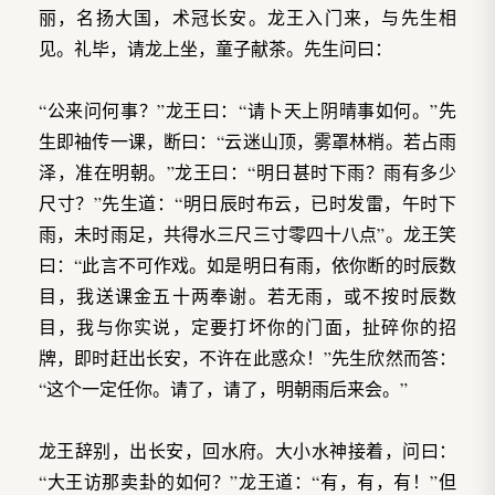
丽，名扬大国，术冠长安。龙王入门来，与先生相
见。礼毕，请龙上坐，童子献茶。先生问曰：
“公来问何事？”龙王曰：“请卜天上阴晴事如何。”先
生即袖传一课，断曰：“云迷山顶，雾罩林梢。若占雨
泽，准在明朝。”龙王曰：“明日甚时下雨？雨有多少
尺寸？”先生道：“明日辰时布云，已时发雷，午时下
雨，未时雨足，共得水三尺三寸零四十八点”。龙王笑
曰：“此言不可作戏。如是明日有雨，依你断的时辰数
目，我送课金五十两奉谢。若无雨，或不按时辰数
目，我与你实说，定要打坏你的门面，扯碎你的招
牌，即时赶出长安，不许在此惑众！”先生欣然而答：
“这个一定任你。请了，请了，明朝雨后来会。”
龙王辞别，出长安，回水府。大小水神接着，问曰：
“大王访那卖卦的如何？”龙王道：“有，有，有！”但