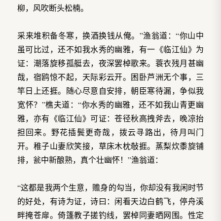
柳，风吹断头松楠。
采来堆积备冬寒，换酒换钱从俺。”渔翁道：“你山中
虽可比过，还不如我水秀的幽雅，有一《临江仙》为
证：潮落旋移孤艇去，夜深罢棹歌来。蓑衣残月甚幽
哉，宿鸥惊不起，天际彩云开。困卧芦洲无个事，三
竿日上还捱。随心尽意自安排，朝臣寒待漏，争似我
宽怀？”樵夫道：“你水秀的幽雅，还不如我山青更幽
雅，亦有《临江仙》可证：苍径秋高拽斧去，晚凉抬
担回来。野花插鬓更奇哉，拨云寻路出，待月叫门
开。稚子山妻欣笑接，草床木枕敧捱。蒸梨炊黍旋铺
排，瓮中新酿熟，真个壮幽怀！”渔翁道：
“这都是我两个生意，赡身的勾当，你却没有我闲时节
的好处，有诗为证，诗曰：闲看天边白鹤飞，停舟溪
畔掩苍扉。倚篷教子搓钓线，罢棹同妻晒网围。性定