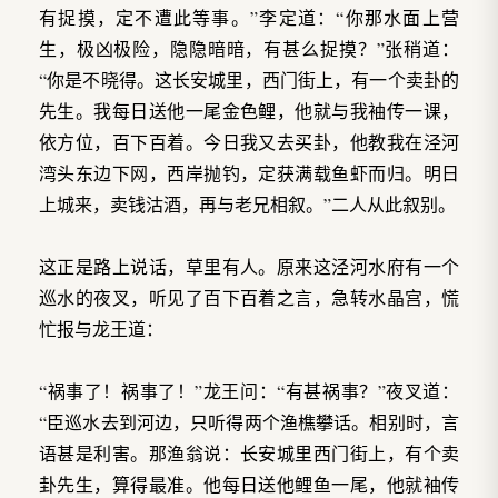
有捉摸，定不遭此等事。”李定道：“你那水面上营
生，极凶极险，隐隐暗暗，有甚么捉摸？”张稍道：
“你是不晓得。这长安城里，西门街上，有一个卖卦的
先生。我每日送他一尾金色鲤，他就与我袖传一课，
依方位，百下百着。今日我又去买卦，他教我在泾河
湾头东边下网，西岸抛钓，定获满载鱼虾而归。明日
上城来，卖钱沽酒，再与老兄相叙。”二人从此叙别。
这正是路上说话，草里有人。原来这泾河水府有一个
巡水的夜叉，听见了百下百着之言，急转水晶宫，慌
忙报与龙王道：
“祸事了！祸事了！”龙王问：“有甚祸事？”夜叉道：
“臣巡水去到河边，只听得两个渔樵攀话。相别时，言
语甚是利害。那渔翁说：长安城里西门街上，有个卖
卦先生，算得最准。他每日送他鲤鱼一尾，他就袖传