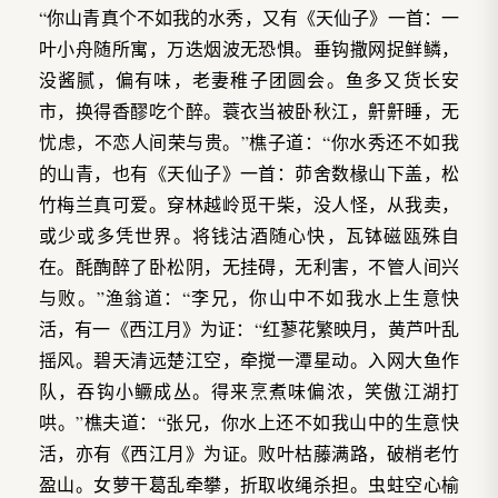
“你山青真个不如我的水秀，又有《天仙子》一首：一
叶小舟随所寓，万迭烟波无恐惧。垂钩撒网捉鲜鳞，
没酱腻，偏有味，老妻稚子团圆会。鱼多又货长安
市，换得香醪吃个醉。蓑衣当被卧秋江，鼾鼾睡，无
忧虑，不恋人间荣与贵。”樵子道：“你水秀还不如我
的山青，也有《天仙子》一首：茆舍数椽山下盖，松
竹梅兰真可爱。穿林越岭觅干柴，没人怪，从我卖，
或少或多凭世界。将钱沽酒随心快，瓦钵磁瓯殊自
在。酕醄醉了卧松阴，无挂碍，无利害，不管人间兴
与败。”渔翁道：“李兄，你山中不如我水上生意快
活，有一《西江月》为证：“红蓼花繁映月，黄芦叶乱
摇风。碧天清远楚江空，牵搅一潭星动。入网大鱼作
队，吞钩小鳜成丛。得来烹煮味偏浓，笑傲江湖打
哄。”樵夫道：“张兄，你水上还不如我山中的生意快
活，亦有《西江月》为证。败叶枯藤满路，破梢老竹
盈山。女萝干葛乱牵攀，折取收绳杀担。虫蛀空心榆