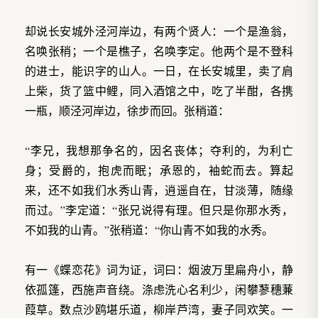
却说长安城外泾河岸边，有两个贤人：一个是渔翁，
名唤张稍；一个是樵子，名唤李定。他两个是不登科
的进士，能识字的山人。一日，在长安城里，卖了肩
上柴，货了篮中鲤，同入酒馆之中，吃了半酣，各携
一瓶，顺泾河岸边，徐步而回。张稍道：
“李兄，我想那争名的，因名丧体；夺利的，为利亡
身；受爵的，抱虎而眠；承恩的，袖蛇而去。算起
来，还不如我们水秀山青，逍遥自在，甘淡薄，随缘
而过。”李定道：“张兄说得有理。但只是你那水秀，
不如我的山青。”张稍道：“你山青不如我的水秀。
有一《蝶恋花》词为证，词曰：烟波万里扁舟小，静
依孤篷，西施声音绕。涤虑洗心名利少，闲攀蓼穗蒹
葭草。数点沙鸥堪乐道，柳岸芦湾，妻子同欢笑。一