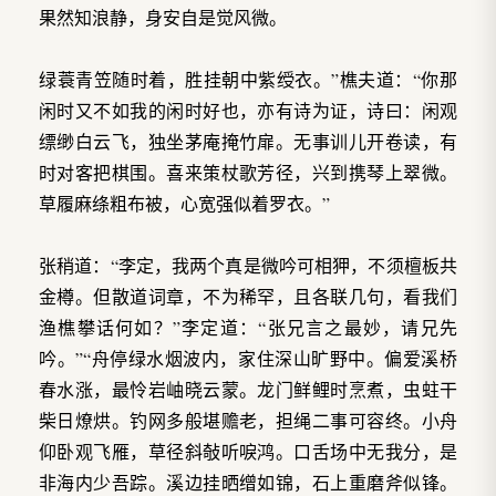
果然知浪静，身安自是觉风微。
绿蓑青笠随时着，胜挂朝中紫绶衣。”樵夫道：“你那
闲时又不如我的闲时好也，亦有诗为证，诗曰：闲观
缥缈白云飞，独坐茅庵掩竹扉。无事训儿开卷读，有
时对客把棋围。喜来策杖歌芳径，兴到携琴上翠微。
草履麻绦粗布被，心宽强似着罗衣。”
张稍道：“李定，我两个真是微吟可相狎，不须檀板共
金樽。但散道词章，不为稀罕，且各联几句，看我们
渔樵攀话何如？”李定道：“张兄言之最妙，请兄先
吟。”“舟停绿水烟波内，家住深山旷野中。偏爱溪桥
春水涨，最怜岩岫晓云蒙。龙门鲜鲤时烹煮，虫蛀干
柴日燎烘。钓网多般堪赡老，担绳二事可容终。小舟
仰卧观飞雁，草径斜敧听唳鸿。口舌场中无我分，是
非海内少吾踪。溪边挂晒缯如锦，石上重磨斧似锋。