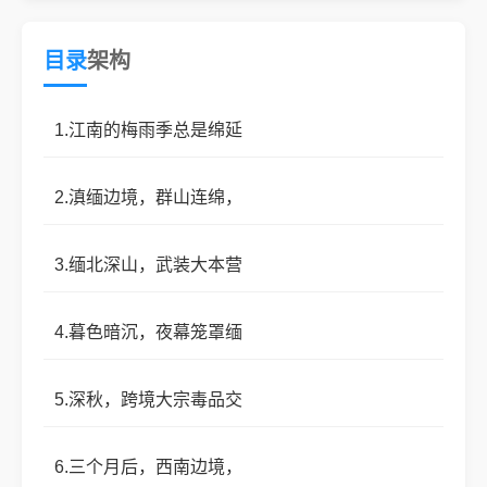
味，声音哑得发颤：“别去，那是吃人不吐骨头的地
方。”
目录
架构
沈砚书伸手，轻轻抚过冰冷的墓碑，指尖没有一
丝温度。
1.江南的梅雨季总是绵延
“妈，他死在毒贩手里，我总得去把账讨回来。”
2.滇缅边境，群山连绵，
风卷着草屑掠过坟头，她站起身，背影挺直如
刀。
3.缅北深山，武装大本营
4.暮色暗沉，夜幕笼罩缅
5.深秋，跨境大宗毒品交
6.三个月后，西南边境，