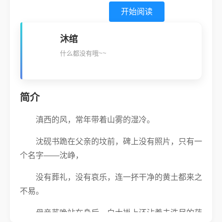
开始阅读
沐绾
什么都没有哦~~
简介
滇西的风，常年带着山雾的湿冷。
沈砚书跪在父亲的坟前，碑上没有照片，只有一
个名字——沈峥，
没有葬礼，没有哀乐，连一抔干净的黄土都来之
不易。
母亲苏晚站在身后，白大褂上还沾着未洗尽的药