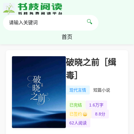
🔍
首页
破晓之前［缉
毒］
现代言情
短篇小说
已完结
1.6万字
已签约
8.8分
62人阅读