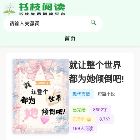
🔍
首页
就让整个世界
都为她倾倒吧!
现代言情
短篇小说
已完结
8602字
已签约
8.7分
169人阅读