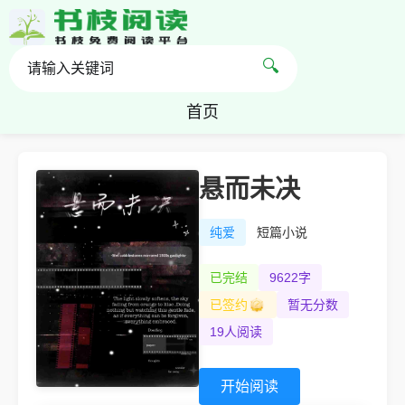
🔍
首页
悬而未决
纯爱
短篇小说
已完结
9622字
已签约
暂无分数
19人阅读
开始阅读