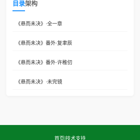
目录
架构
当银幕暗去，谁是观众，谁是戏？
《悬而未决》·全一章
双男主/娱乐圈
《悬而未决》番外·复聿辰
《悬而未决》番外·许稚仞
BE美学/电影质感
《悬而未决》·未完镜
“我们创造了无数个世界的悲欢离合，
却在自己唯一的故事里，忘了如何说‘我爱你’。”
首页
|
技术支持