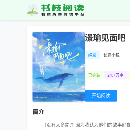
澋瑜见面吧
纯爱
长篇小说
已完结
24.7万字
开始阅读
简介
（没有太多简介 因为我认为他们的故事好