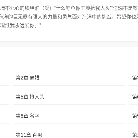
不死心的缪瑆淮（受）“什么鲸鱼你干嘛抢我人头”“澋瑜不是鲸鱼
是海洋的巨无霸有强大的力量和勇气面对海洋中的挑战，希望你也
瑆淮我永远爱你。”
第2章 离婚
第
第5章 抢人头
第
第8章 名字
第
第11章 直男
第