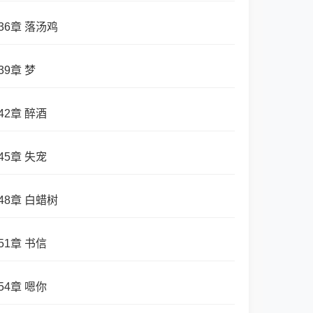
36章 落汤鸡
39章 梦
42章 醉酒
45章 失宠
48章 白蜡树
51章 书信
54章 嗯你