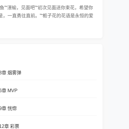
”“澋瑜，见面吧”“初次见面送你束花，希望你
是，一直勇往直前。”“栀子花的花语是永恒的爱
3章 烟雾弹
6章 MVP
9章 恍惚
12章 彩票