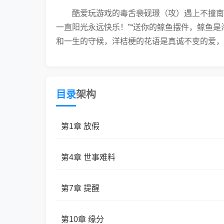
酷爱玩游戏的毒舌裴砚璟（攻）遇上不撞南墙
一直阳光永远快乐！”“送你的鲸鱼摆件，鲸鱼
和一生的守候，洋桔梗的花语是真诚不变的爱，
目录
架构
第1章 放假
第4章 世事难料
第7章 提醒
第10章 缘分