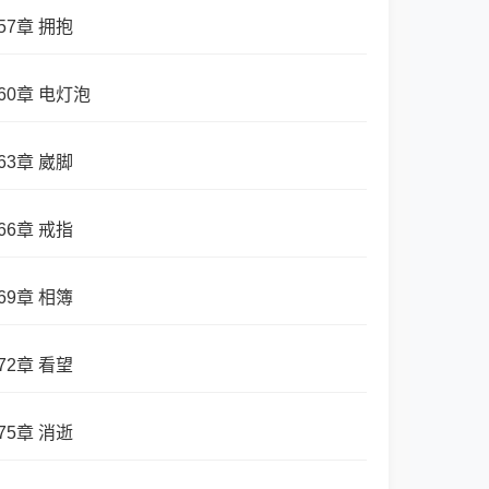
57章 拥抱
60章 电灯泡
63章 崴脚
66章 戒指
69章 相簿
72章 看望
75章 消逝