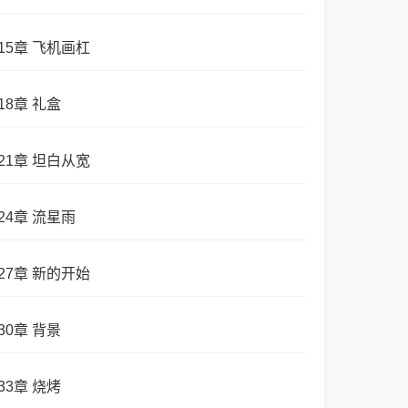
15章 飞机画杠
18章 礼盒
21章 坦白从宽
24章 流星雨
27章 新的开始
30章 背景
33章 烧烤