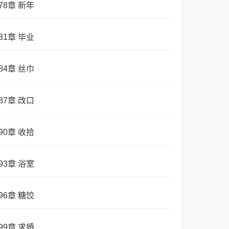
78章 新年
81章 毕业
84章 丝巾
87章 改口
90章 收拾
93章 浴室
96章 糖饺
99章 求婚