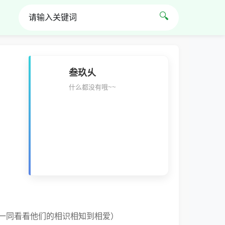
🔍
叁玖乆
什么都没有哦~~
以一同看看他们的相识相知到相爱）