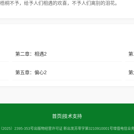
梧桐不予，给予人们相遇的欢喜，不予人们离别的泪花。
第二章：相遇2
第
第五章：偏心2
第
首页
|
技术支持
25）2395-353号
出版物经营许可证 新出发苏零字第3210910001号
增值电信业务经