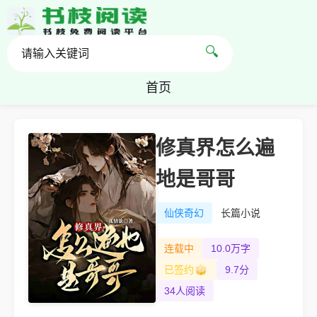
🔍
首页
修真界怎么遍
地是哥哥
仙侠奇幻
长篇小说
连载中
10.0万字
已签约
9.7分
34人阅读