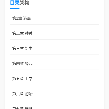
目录
架构
“哥哥，你还会回来找我吗？在我需要的时候。”
第1章 逃离
“会。”
宋予安：“会你妈，不用。”
第二章 种种
我笑的很开心。
第三章 新生
哥，我在和你告别。
第四章 缘起
我有个梦想，要当飞行员。
虫儿飞，虫儿飞。
第五章 上学
宋予安，你也要离我而去吗？
第六章 初始
其实我命不好，但是遇见你了。
（雷文笔的慎看）
第七章 谜题