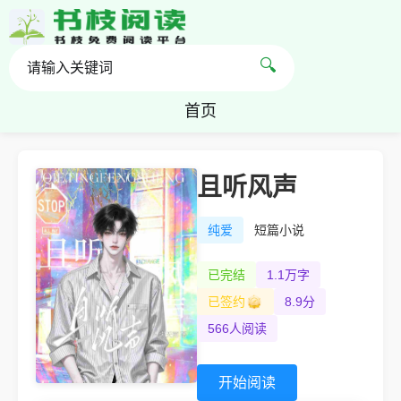
🔍
首页
且听风声
纯爱
短篇小说
已完结
1.1万字
已签约
8.9分
566人阅读
开始阅读