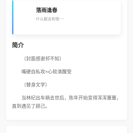
落雨逢春
什么都没有哦~~
简介
（封面感谢祁不知）
嘴硬自私攻×心软清醒受
（替身文学）
当林纪出车祸去世后，陈年开始变得浑浑噩噩，
直到遇见了顾己。
陈年隐瞒将顾己做为林纪替身的真相，以谈恋爱