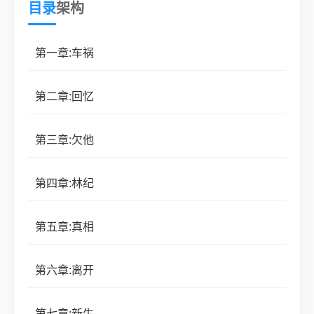
目录
架构
为由把顾己留在身边。
第一章:车祸
陈年觉得并未喜欢过顾己，对他只有占有欲，为
第二章:回忆
他的顺从而感到满足。其实陈年早就爱上了顾己，而
顾己在和陈年相处的过程中喜欢上了陈年。
第三章:欠他
偶然间顾己得到了真相，顾己说：“爱也罢，恨
第四章:林纪
也罢，爱意怎么说也是占据了上方，三年零两个月的
替身生涯，其实我不欠你了陈年。”
第五章:真相
第六章:离开
所以一场对峙后，顾己彻底死心，决定离开，可
陈年自以为是觉得顾己离不开他时，顾己说：“陈年
第七章:新生