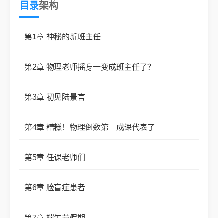
目录
架构
本书涵盖了高一到高三的所有故事，有暖心的，
第1章 神秘的新班主任
也有难过的，是林浅苏的一整个青春。
第2章 物理老师摇身一变成班主任了？
第3章 初见陆景言
第4章 糟糕！物理倒数第一成课代表了
第5章 任课老师们
第6章 脸盲症患者
第7章 端午节假期