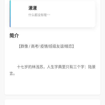
漾漾
什么都没有哦~~
简介
【群像 / 高考/ 疫情/班级友谊/暗恋】
十七岁的林浅苏，人生字典里只有三个字：陆景
言。
他是挂在年级榜顶端的名字，是她在角落偷偷凝
视了整整三年的光。