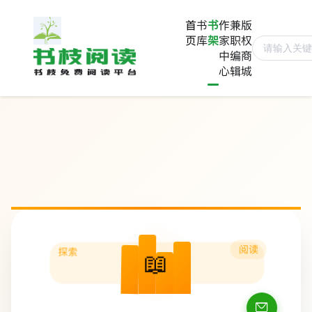
首
书
书
作
兼
版
页
库
架
家
职
权
中
编
商
心
辑
城
阅读
探索
📖